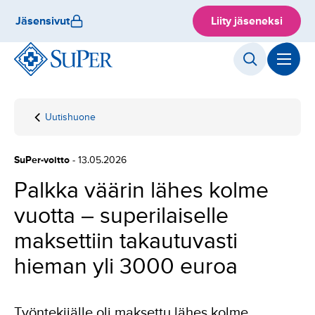
Hyppää
Jäsensivut
Liity jäseneksi
sisältöön
Uutishuone
Etusivu
Palkka väärin
lähes kolme
vuotta –
SuPer-voitto
- 13.05.2026
superilaiselle
maksettiin
Palkka väärin lähes kolme
takautuvasti
vuotta – superilaiselle
hieman yli
3000 euroa
maksettiin takautuvasti
hieman yli 3000 euroa
Työntekijälle oli maksettu lähes kolme