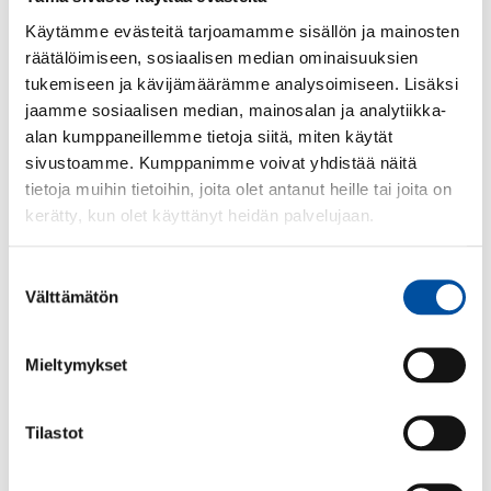
Käytämme evästeitä tarjoamamme sisällön ja mainosten
Lue seuraavaksi
räätälöimiseen, sosiaalisen median ominaisuuksien
tukemiseen ja kävijämäärämme analysoimiseen. Lisäksi
jaamme sosiaalisen median, mainosalan ja analytiikka-
alan kumppaneillemme tietoja siitä, miten käytät
sivustoamme. Kumppanimme voivat yhdistää näitä
tietoja muihin tietoihin, joita olet antanut heille tai joita on
kerätty, kun olet käyttänyt heidän palvelujaan.
Suostumuksen
Välttämätön
valinta
SuPer-voitto
Mieltymykset
SuPer-voitto
-
03.07.2026
Puuttuvat lomapalkat maksettiin loppupalkan
Tilastot
yhteydessä