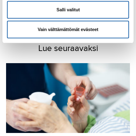
Salli valitut
Lisätietoja:
SuPerin puheenjohtaja Silja Paavola, 050 527 5085
SuPerin asiantuntija Leena Kaasinen, 050 408 3159
Vain välttämättömät evästeet
Lue seuraavaksi