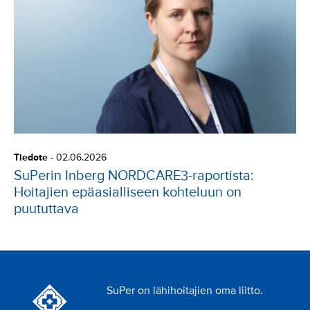
Tiedote
-
02.06.2026
SuPerin Inberg NORDCARE3-raportista:
Hoitajien epäasialliseen kohteluun on
puututtava
SuPer on lähihoitajien oma liitto.