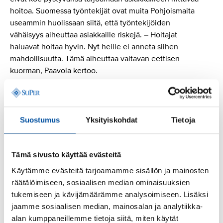
hoitoa. Suomessa työntekijät ovat muita Pohjoismaita
useammin huolissaan siitä, että työntekijöiden
vähäisyys aiheuttaa asiakkaille riskejä. – Hoitajat
haluavat hoitaa hyvin. Nyt heille ei anneta siihen
mahdollisuutta. Tämä aiheuttaa valtavan eettisen
kuorman, Paavola kertoo.
Kiristynyt työpaine näkyy kotihoidossa palkallisen ja
palkattoman ylityön lisääntymisenä ja lounastauoista
tinkimisenä. Laitoshoidossa palkatonta ylityötä teki
Suostumus
Yksityiskohdat
Tietoja
tutkimuksen mukaan yli neljännes henkilökunnasta.
– Tämä on iso ongelma, jonka myös ylityö- ja
Tämä sivusto käyttää evästeitä
vuoronvaihtokielto niin kunta-alalla kuin yksityiselläkin
Käytämme evästeitä tarjoamamme sisällön ja mainosten
sektorilla toi esiin, puheenjohtaja Paavola kertoo. –
räätälöimiseen, sosiaalisen median ominaisuuksien
Ylitöistä on tullut normaalitilanne ja niiden avulla
tukemiseen ja kävijämäärämme analysoimiseen. Lisäksi
pyöritetään perustoimintaa. Tilanne ei tietenkään saisi
jaamme sosiaalisen median, mainosalan ja analytiikka-
olla sellainen.
alan kumppaneillemme tietoja siitä, miten käytät