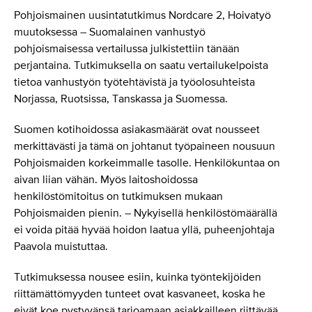
Pohjoismainen uusintatutkimus Nordcare 2, Hoivatyö
muutoksessa – Suomalainen vanhustyö
pohjoismaisessa vertailussa julkistettiin tänään
perjantaina. Tutkimuksella on saatu vertailukelpoista
tietoa vanhustyön työtehtävistä ja työolosuhteista
Norjassa, Ruotsissa, Tanskassa ja Suomessa.
Suomen kotihoidossa asiakasmäärät ovat nousseet
merkittävästi ja tämä on johtanut työpaineen nousuun
Pohjoismaiden korkeimmalle tasolle. Henkilökuntaa on
aivan liian vähän. Myös laitoshoidossa
henkilöstömitoitus on tutkimuksen mukaan
Pohjoismaiden pienin. – Nykyisellä henkilöstömäärällä
ei voida pitää hyvää hoidon laatua yllä, puheenjohtaja
Paavola muistuttaa.
Tutkimuksessa nousee esiin, kuinka työntekijöiden
riittämättömyyden tunteet ovat kasvaneet, koska he
eivät koe pystyvänsä tarjoamaan asiakkailleen riittävää