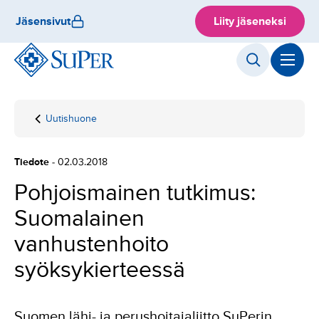
Hyppää
Jäsensivut
Liity jäseneksi
sisältöön
Uutishuone
Etusivu
Pohjoismainen
tutkimus:
Suomalainen
Tiedote
- 02.03.2018
vanhustenhoito
syöksykierteessä
Pohjoismainen tutkimus:
Suomalainen
vanhustenhoito
syöksykierteessä
Suomen lähi- ja perushoitajaliitto SuPerin