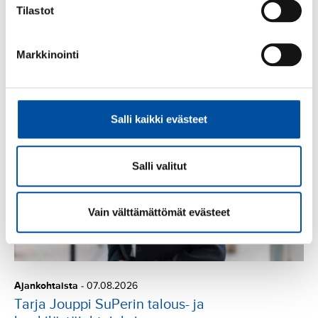
Tilastot
Ajankohtaista
-
07.08.2026
Tekojen tori -kampanja starttaa jälleen –
Markkinointi
innostavimmat kehittämisteot palkitaan
Salli kaikki evästeet
Salli valitut
Vain välttämättömät evästeet
Ajankohtaista
-
07.08.2026
Tarja Jouppi SuPerin talous- ja