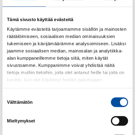
neuvottelutuloksen
yksityisen
varhaiskasvatusalan
Tämä sivusto käyttää evästeitä
työehtosopimuksesta
Käytämme evästeitä tarjoamamme sisällön ja mainosten
räätälöimiseen, sosiaalisen median ominaisuuksien
tukemiseen ja kävijämäärämme analysoimiseen. Lisäksi
jaamme sosiaalisen median, mainosalan ja analytiikka-
Lue seuraavaksi
alan kumppaneillemme tietoja siitä, miten käytät
sivustoamme. Kumppanimme voivat yhdistää näitä
tietoja muihin tietoihin, joita olet antanut heille tai joita on
kerätty, kun olet käyttänyt heidän palvelujaan.
Suostumuksen
Välttämätön
valinta
Mieltymykset