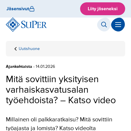
Hyppää
Jäsensivut
Liity jäseneksi
sisältöön
Uutishuone
Etusivu
Mitä sovittiin
yksityisen
varhaiskasvatusalan
Ajankohtaista
- 14.01.2026
työehdoista? –
Katso video
Mitä sovittiin yksityisen
varhaiskasvatusalan
työehdoista? – Katso video
Millainen oli palkkaratkaisu? Mitä sovittiin
työajasta ja lomista? Katso videolta