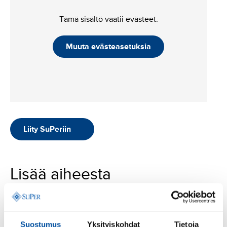
Tämä sisältö vaatii evästeet.
Muuta evästeasetuksia
Liity SuPeriin
Lisää aiheesta
Suostumus
Yksityiskohdat
Tietoja
SuPer on hyväksynyt