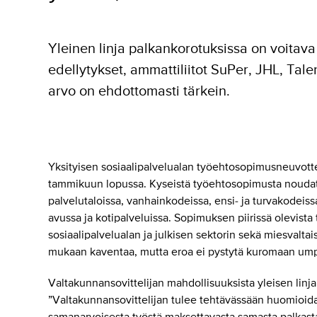
Yleinen linja palkankorotuksissa on voitava yl
edellytykset, ammattiliitot SuPer, JHL, Talen
arvo on ehdottomasti tärkein.
Yksityisen sosiaalipalvelualan työehtosopimusneuvottelu
tammikuun lopussa. Kyseistä työehtosopimusta noudate
palvelutaloissa, vanhainkodeissa, ensi- ja turvakodeissa
avussa ja kotipalveluissa. Sopimuksen piirissä olevista
sosiaalipalvelualan ja julkisen sektorin sekä miesvaltais
mukaan kaventaa, mutta eroa ei pystytä kuromaan umpee
Valtakunnansovittelijan mahdollisuuksista yleisen linj
”Valtakunnansovittelijan tulee tehtävässään huomioida