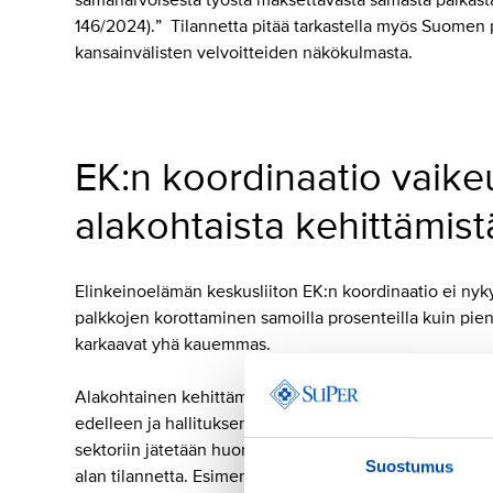
samanarvoisesta työstä maksettavasta samasta palkasta
146/2024).” Tilannetta pitää tarkastella myös Suomen
kansainvälisten velvoitteiden näkökulmasta.
EK:n koordinaatio vaike
alakohtaista kehittämist
Elinkeinoelämän keskusliiton EK:n koordinaatio ei nyk
palkkojen korottaminen samoilla prosenteilla kuin pie
karkaavat yhä kauemmas.
Alakohtainen kehittäminen on hankalaa, ja tilanne on v
edelleen ja hallituksen säästötoimet kurjistavat alaa. L
sektoriin jätetään huomiotta. Palkkaerojen kasvattamise
Suostumus
alan tilannetta. Esimerkiksi muutos, jossa määräaikais