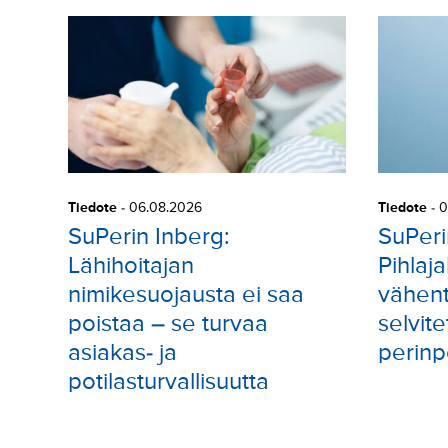
Tiedote
-
06.08.2026
Tiedote
-
0
SuPerin Inberg:
SuPeri
Lähihoitajan
Pihlaja
nimikesuojausta ei saa
vähent
poistaa – se turvaa
selvite
asiakas- ja
perinp
potilasturvallisuutta