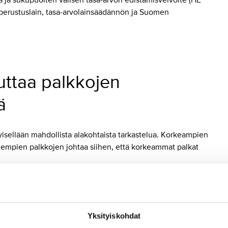
 ja sukupuolten välisen tasa-arvon edistämisvelvoite (HE
 perustuslain, tasa-arvolainsäädännön ja Suomen
uttaa palkkojen
ä
yisellään mahdollista alakohtaista tarkastelua. Korkeampien
nempien palkkojen johtaa siihen, että korkeammat palkat
aikea. Yleisellä linjalla palkkakuoppa uhkaa kasvaa yhä
isäksi jo sovitut kirjaukset palkkaeron kuromisesta julkiseen
n lisäksi nykyisen hallituksen lainsäädäntötoimet kurjistavat
Yksityiskohdat
en sopimuksen voisi jatkossa solmia ilman perusteita