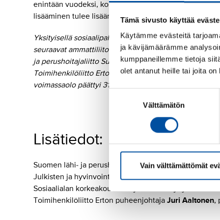
enintään vuodeksi, koskettaa erityisesti naisvaltaisia
lisääminen tulee lisäämään entisestään raskaus- ja pe
Tämä sivusto käyttää eväste
Käytämme evästeitä tarjoama
Yksityisellä sosiaalipalvelualalla työskentelee noin 
ja kävijämäärämme analysoim
seuraavat ammattiliitot: Ammattiliitto Jyty, Ammattiliitt
kumppaneillemme tietoja siitä
ja perushoitajaliitto SuPer ry, Tehy, Sosiaalialan korke
olet antanut heille tai joita o
Toimihenkilöliitto Erto. Neuvottelut uudesta työehtos
voimassaolo päättyi 31.12.2025.
Suostumuksen
Välttämätön
valinta
Lisätiedot:
Suomen lähi- ja perushoitajaliitto SuPerin puheenjoht
Vain välttämättömät ev
Julkisten ja hyvinvointialojen liitto JHL:n puheenjohta
Sosiaalialan korkeakoulutettujen ammattijärjestö Tale
Toimihenkilöliitto Erton puheenjohtaja
Juri Aaltonen
,