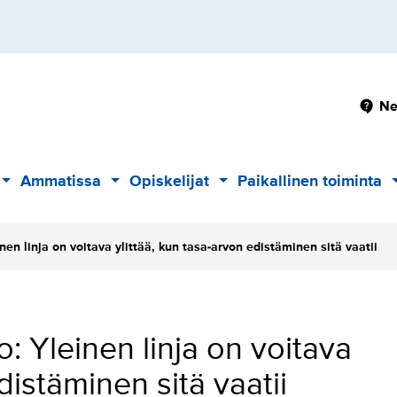
Pä
Ne
Ammatissa
Opiskelijat
Paikallinen toiminta
Alavalikko
Alavalikko
Alavalikko
inen linja on voitava ylittää, kun tasa-arvon edistäminen sitä vaatii
o: Yleinen linja on voitava
distäminen sitä vaatii