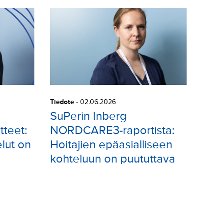
Tiedote
-
02.06.2026
SuPerin Inberg
tteet:
NORDCARE3-raportista:
lut on
Hoitajien epäasialliseen
kohteluun on puututtava