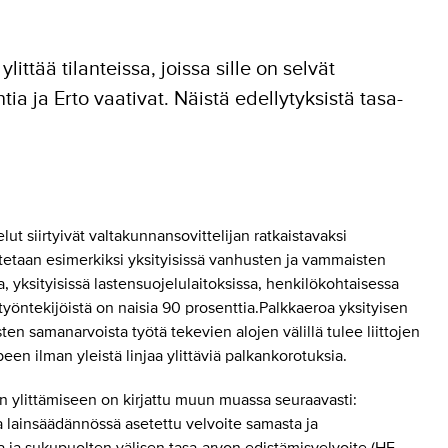
ittää tilanteissa, joissa sille on selvät
tia ja Erto vaativat. Näistä edellytyksistä tasa-
t siirtyivät valtakunnansovittelijan ratkaistavaksi
taan esimerkiksi yksityisissä vanhusten ja vammaisten
, yksityisissä lastensuojelulaitoksissa, henkilökohtaisessa
 työntekijöistä on naisia 90 prosenttia.Palkkaeroa yksityisen
ten samanarvoista työtä tekevien alojen välillä tulee liittojen
n ilman yleistä linjaa ylittäviä palkankorotuksia.
an ylittämiseen on kirjattu muun muassa seuraavasti:
 lainsäädännössä asetettu velvoite samasta ja