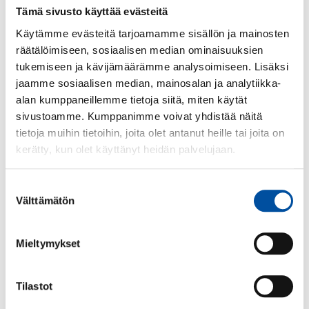
kouluttamattomien työntekijöiden yleistyessä
Tämä sivusto käyttää evästeitä
vanhustenhoidossa.
Käytämme evästeitä tarjoamamme sisällön ja mainosten
SuPer haastaa nyt työnantajat palkkaamaan riittävästi
räätälöimiseen, sosiaalisen median ominaisuuksien
osaavaa, ammattitaitoista hoitohenkilökuntaa, jotta
tukemiseen ja kävijämäärämme analysoimiseen. Lisäksi
vanhuspalvelulain vaatimukset saadaan täytettyä.
jaamme sosiaalisen median, mainosalan ja analytiikka-
Vanhukset ansaitsevat koulutetun hoitohenkilökunnan.
alan kumppaneillemme tietoja siitä, miten käytät
– Koulutuksella ja osaamisella on merkitystä, Paavola
sivustoamme. Kumppanimme voivat yhdistää näitä
muistuttaa.
tietoja muihin tietoihin, joita olet antanut heille tai joita on
kerätty, kun olet käyttänyt heidän palvelujaan.
Lisätietoja:
SuPerin puheenjohtaja Silja Paavola, 050
5275 085
Suostumuksen
Välttämätön
valinta
Mieltymykset
Tilastot