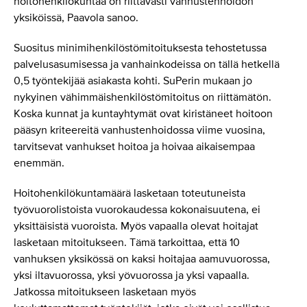
hoitohenkilökuntaa on riittävästi vanhustenhoidon
yksiköissä, Paavola sanoo.
Suositus minimihenkilöstömitoituksesta tehostetussa
palvelusasumisessa ja vanhainkodeissa on tällä hetkellä
0,5 työntekijää asiakasta kohti. SuPerin mukaan jo
nykyinen vähimmäishenkilöstömitoitus on riittämätön.
Koska kunnat ja kuntayhtymät ovat kiristäneet hoitoon
pääsyn kriteereitä vanhustenhoidossa viime vuosina,
tarvitsevat vanhukset hoitoa ja hoivaa aikaisempaa
enemmän.
Hoitohenkilökuntamäärä lasketaan toteutuneista
työvuorolistoista vuorokaudessa kokonaisuutena, ei
yksittäisistä vuoroista. Myös vapaalla olevat hoitajat
lasketaan mitoitukseen. Tämä tarkoittaa, että 10
vanhuksen yksikössä on kaksi hoitajaa aamuvuorossa,
yksi iltavuorossa, yksi yövuorossa ja yksi vapaalla.
Jatkossa mitoitukseen lasketaan myös