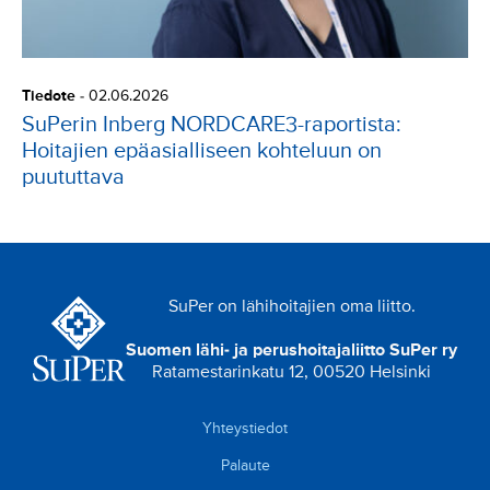
Tiedote
-
02.06.2026
SuPerin Inberg NORDCARE3-raportista:
Hoitajien epäasialliseen kohteluun on
puututtava
SuPer on lähihoitajien oma liitto.
Suomen lähi- ja perushoitajaliitto SuPer ry
Ratamestarinkatu 12, 00520 Helsinki
Yhteystiedot
Palaute