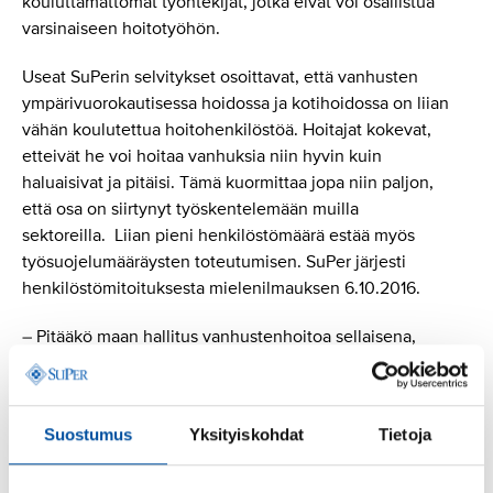
kouluttamattomat työntekijät, jotka eivät voi osallistua
varsinaiseen hoitotyöhön.
Useat SuPerin selvitykset osoittavat, että vanhusten
ympärivuorokautisessa hoidossa ja kotihoidossa on liian
vähän koulutettua hoitohenkilöstöä. Hoitajat kokevat,
etteivät he voi hoitaa vanhuksia niin hyvin kuin
haluaisivat ja pitäisi. Tämä kuormittaa jopa niin paljon,
että osa on siirtynyt työskentelemään muilla
sektoreilla. Liian pieni henkilöstömäärä estää myös
työsuojelumääräysten toteutumisen. SuPer järjesti
henkilöstömitoituksesta mielenilmauksen 6.10.2016.
– Pitääkö maan hallitus vanhustenhoitoa sellaisena,
että pelkkä ”lämmin sydän” riittää ammattitaidoksi?
puheenjohtaja Silja Paavola kysyy. – Osaamattomuus
tulee vanhustenhoidossa kalliiksi. Esimerkiksi
Suostumus
Yksityiskohdat
Tietoja
haavahoitoon, sydänterveyteen ja diabetekseen
liittyvät ongelmat tulevat räjähdysmäisesti kasvamaan