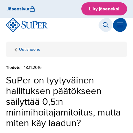
Hyppää
Jäsensivut
Liity jäseneksi
sisältöön
Uutishuone
Etusivu
SuPer on tyytyväinen
hallituksen
päätökseen säilyttää
Tiedote
- 18.11.2016
0,5:n
minimihoitajamitoitus,
SuPer on tyytyväinen
mutta miten käy
hallituksen päätökseen
laadun?
säilyttää 0,5:n
minimihoitajamitoitus, mutta
miten käy laadun?