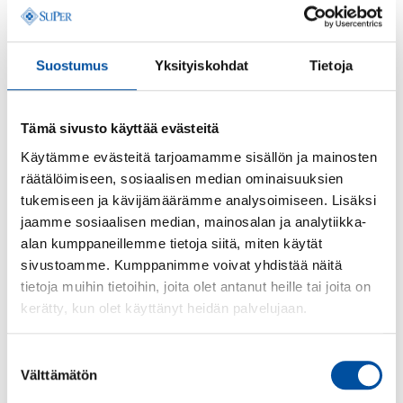
työvoimapulassa. Vientivetoinen malli syventäisi
merkittävästi hoitajapulaa.
Suostumus
Yksityiskohdat
Tietoja
Lisätietoja:
SuPerin puheenjohtaja
Päivi Inberg
, p. 040
705 9115
Tämä sivusto käyttää evästeitä
SuPer on Suomen suurin toisen asteen koulutettujen
sote-ammattilaisten ja varhaiskasvatuksen hoitajien
Käytämme evästeitä tarjoamamme sisällön ja mainosten
ammattiliitto
räätälöimiseen, sosiaalisen median ominaisuuksien
tukemiseen ja kävijämäärämme analysoimiseen. Lisäksi
jaamme sosiaalisen median, mainosalan ja analytiikka-
Lue seuraavaksi
alan kumppaneillemme tietoja siitä, miten käytät
sivustoamme. Kumppanimme voivat yhdistää näitä
tietoja muihin tietoihin, joita olet antanut heille tai joita on
kerätty, kun olet käyttänyt heidän palvelujaan.
Suostumuksen
Välttämätön
valinta