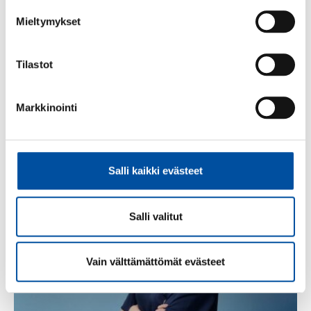
Mieltymykset
Tilastot
Tiedote
-
06.08.2026
Markkinointi
SuPerin Inberg: Lähihoitajan nimikesuojausta
ei saa poistaa – se turvaa asiakas- ja
potilasturvallisuutta
Salli kaikki evästeet
Salli valitut
Vain välttämättömät evästeet