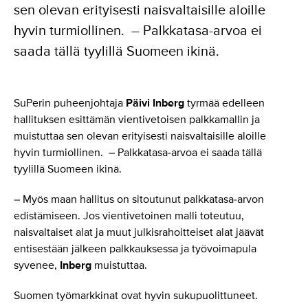
sen olevan erityisesti naisvaltaisille aloille
hyvin turmiollinen. – Palkkatasa-arvoa ei
saada tällä tyylillä Suomeen ikinä.
SuPerin puheenjohtaja
Päivi Inberg
tyrmää edelleen
hallituksen esittämän vientivetoisen palkkamallin ja
muistuttaa sen olevan erityisesti naisvaltaisille aloille
hyvin turmiollinen. – Palkkatasa-arvoa ei saada tällä
tyylillä Suomeen ikinä.
– Myös maan hallitus on sitoutunut palkkatasa-arvon
edistämiseen. Jos vientivetoinen malli toteutuu,
naisvaltaiset alat ja muut julkisrahoitteiset alat jäävät
entisestään jälkeen palkkauksessa ja työvoimapula
syvenee,
Inberg
muistuttaa.
Suomen työmarkkinat ovat hyvin sukupuolittuneet.