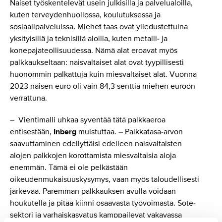
Naiset työskentelevät usein julkisilla ja palvelualoilla,
kuten terveydenhuollossa, koulutuksessa ja
sosiaalipalveluissa. Miehet taas ovat yliedustettuina
yksityisillä ja teknisillä aloilla, kuten metalli- ja
konepajateollisuudessa. Nämä alat eroavat myös
palkkaukseltaan: naisvaltaiset alat ovat tyypillisesti
huonommin palkattuja kuin miesvaltaiset alat. Vuonna
2023 naisen euro oli vain 84,3 senttiä miehen euroon
verrattuna.
– Vientimalli uhkaa syventää tätä palkkaeroa
entisestään,
Inberg
muistuttaa. – Palkkatasa-arvon
saavuttaminen edellyttäisi edelleen naisvaltaisten
alojen palkkojen korottamista miesvaltaisia aloja
enemmän. Tämä ei ole pelkästään
oikeudenmukaisuuskysymys, vaan myös taloudellisesti
järkevää. Paremman palkkauksen avulla voidaan
houkutella ja pitää kiinni osaavasta työvoimasta. Sote-
sektori ja varhaiskasvatus kamppailevat vakavassa