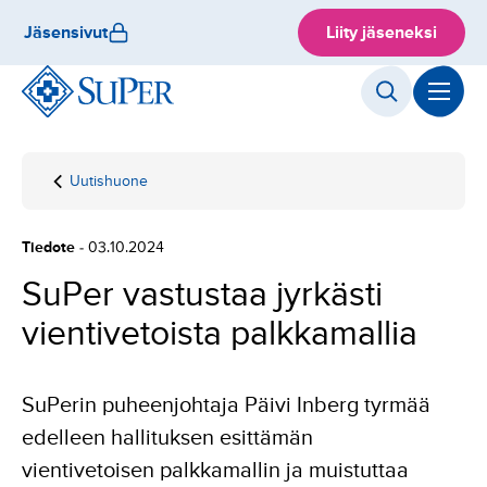
Hyppää
Jäsensivut
Liity jäseneksi
sisältöön
Uutishuone
Etusivu
SuPer
vastustaa
jyrkästi
Tiedote
- 03.10.2024
vientivetoista
palkkamallia
SuPer vastustaa jyrkästi
vientivetoista palkkamallia
SuPerin puheenjohtaja Päivi Inberg tyrmää
edelleen hallituksen esittämän
vientivetoisen palkkamallin ja muistuttaa