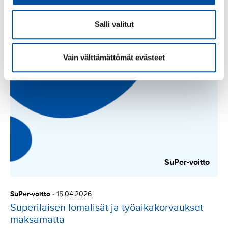
SuPer-voitto
-
13.05.2026
Palkka väärin lähes kolme vuotta –
Salli valitut
superilaiselle maksettiin takautuvasti hieman
yli 3000 euroa
Vain välttämättömät evästeet
SuPer-voitto
SuPer-voitto
-
15.04.2026
Superilaisen lomalisät ja työaikakorvaukset
maksamatta