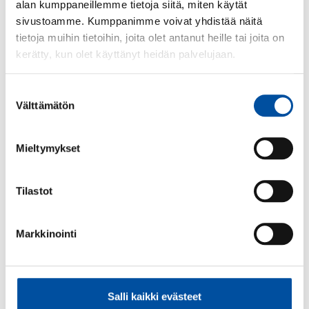
alan kumppaneillemme tietoja siitä, miten käytät
sivustoamme. Kumppanimme voivat yhdistää näitä
SuPer-voitto
tietoja muihin tietoihin, joita olet antanut heille tai joita on
kerätty, kun olet käyttänyt heidän palvelujaan.
SuPer-voitto
-
03.07.2026
Puuttuvat lomapalkat maksettiin loppupalkan
Suostumuksen
yhteydessä
Välttämätön
valinta
Mieltymykset
Tilastot
Markkinointi
SuPer-voitto
Salli kaikki evästeet