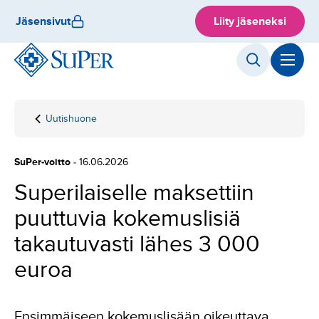
Hyppää
Jäsensivut
Liity jäseneksi
sisältöön
Uutishuone
Etusivu
Superilaiselle
maksettiin
puuttuvia
SuPer-voitto
- 16.06.2026
kokemuslisiä
takautuvasti
Superilaiselle maksettiin
lähes 3 000
puuttuvia kokemuslisiä
euroa
takautuvasti lähes 3 000
euroa
Ensimmäiseen kokemuslisään oikeuttava