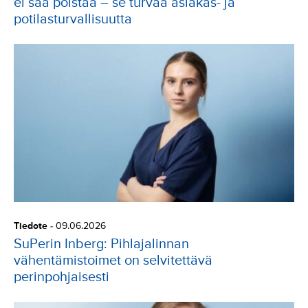
ei saa poistaa – se turvaa asiakas- ja
potilasturvallisuutta
Tiedote
-
09.06.2026
SuPerin Inberg: Pihlajalinnan
vähentämistoimet on selvitettävä
perinpohjaisesti