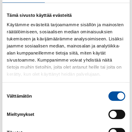
vähimmäishenkilöstömitoitus nostetaan tasolle 0,7.
Välilliset työt pois hoitohenkilöstöltä.
Tämä sivusto käyttää evästeitä
Riittävästi ympärivuorokautisia paikkoja ja vahva
Käytämme evästeitä tarjoamamme sisällön ja mainosten
kotihoito.
räätälöimiseen, sosiaalisen median ominaisuuksien
tukemiseen ja kävijämäärämme analysoimiseen. Lisäksi
jaamme sosiaalisen median, mainosalan ja analytiikka-
5. Hyvä ammatillinen kielitaito
alan kumppaneillemme tietoja siitä, miten käytät
sivustoamme. Kumppanimme voivat yhdistää näitä
ja turvallinen työ
tietoja muihin tietoihin, joita olet antanut heille tai joita on
kerätty, kun olet käyttänyt heidän palvelujaan.
Riittävä ammatillinen kielitaito varmistetaan koko
sotessa.
Suostumuksen
Valtiorahoitteinen kielikoulutus ja yhtenäiset
Välttämätön
valinta
arviointikäytännöt.
Mieltymykset
6. Laadukas koulutus ja jatkuva