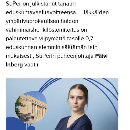
SuPer on julkistanut tänään
eduskuntavaalitavoitteensa. – Iäkkäiden
ympärivuorokautisen hoidon
vähimmäishenkilöstömitoitus on
palautettava viipymättä tasolle 0,7
eduskunnan aiemmin säätämän lain
mukaisesti, SuPerin puheenjohtaja
Päivi
Inberg
vaatii.