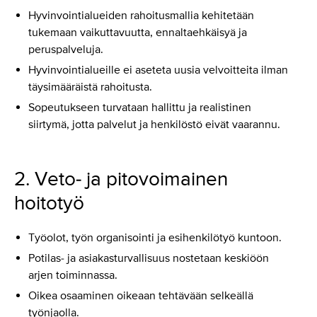
Hyvinvointialueiden rahoitusmallia kehitetään
tukemaan vaikuttavuutta, ennaltaehkäisyä ja
peruspalveluja.
Hyvinvointialueille ei aseteta uusia velvoitteita ilman
täysimääräistä rahoitusta.
Sopeutukseen turvataan hallittu ja realistinen
siirtymä, jotta palvelut ja henkilöstö eivät vaarannu.
2. Veto- ja pitovoimainen
hoitotyö
Työolot, työn organisointi ja esihenkilötyö kuntoon.
Potilas- ja asiakasturvallisuus nostetaan keskiöön
arjen toiminnassa.
Oikea osaaminen oikeaan tehtävään selkeällä
työnjaolla.