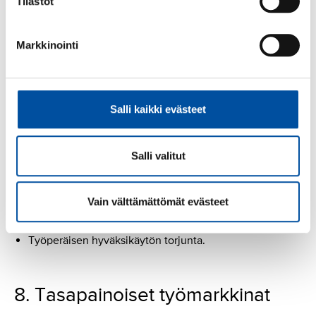
oppiminen
Tilastot
Soveltuvuus- ja pääsykokeet aloille, joilla vastataan
Markkinointi
haavoittuvista ihmisistä.
Toimiva malli jatkuvaan oppimiseen ja osaamisen
päivittämiseen.
Salli kaikki evästeet
7. Eettinen työperäinen
Salli valitut
maahanmuutto
Vain välttämättömät evästeet
Eettinen rekrytointi, riittävä kielikoulutus ja
perehdytys.
Työperäisen hyväksikäytön torjunta.
8. Tasapainoiset työmarkkinat