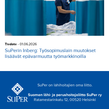
Tiedote
-
01.06.2026
SuPerin Inberg: Työsopimuslain muutokset
lisäävät epävarmuutta työmarkkinoilla
SuPer on lähihoitajien oma liitto.
Suomen lähi- ja perushoitajaliitto SuPer ry
Ratamestarinkatu 12, 00520 Helsinki