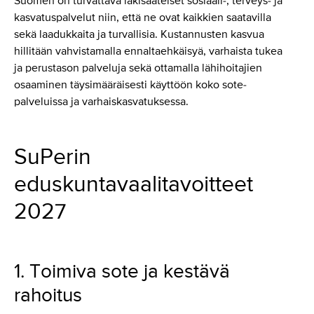
Suomen on turvattava lakisääteiset sosiaali-, terveys- ja
kasvatuspalvelut niin, että ne ovat kaikkien saatavilla
sekä laadukkaita ja turvallisia. Kustannusten kasvua
hillitään vahvistamalla ennaltaehkäisyä, varhaista tukea
ja perustason palveluja sekä ottamalla lähihoitajien
osaaminen täysimääräisesti käyttöön koko sote-
palveluissa ja varhaiskasvatuksessa.
SuPerin
eduskuntavaalitavoitteet
2027
1. Toimiva sote ja kestävä
rahoitus