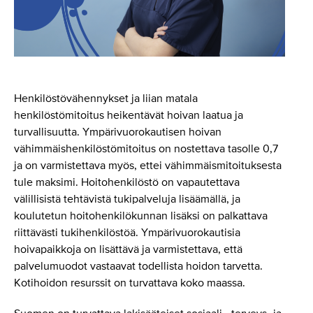
Henkilöstövähennykset ja liian matala
henkilöstömitoitus heikentävät hoivan laatua ja
turvallisuutta. Ympärivuorokautisen hoivan
vähimmäishenkilöstömitoitus on nostettava tasolle 0,7
ja on varmistettava myös, ettei vähimmäismitoituksesta
tule maksimi. Hoitohenkilöstö on vapautettava
välillisistä tehtävistä tukipalveluja lisäämällä, ja
koulutetun hoitohenkilökunnan lisäksi on palkattava
riittävästi tukihenkilöstöä. Ympärivuorokautisia
hoivapaikkoja on lisättävä ja varmistettava, että
palvelumuodot vastaavat todellista hoidon tarvetta.
Kotihoidon resurssit on turvattava koko maassa.