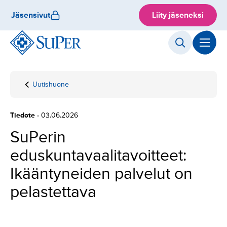
Hyppää
Jäsensivut
Liity jäseneksi
sisältöön
Uutishuone
Etusivu
SuPerin
eduskuntavaalitavoitteet:
Ikääntyneiden palvelut
Tiedote
- 03.06.2026
on pelastettava
SuPerin
eduskuntavaalitavoitteet:
Ikääntyneiden palvelut on
pelastettava