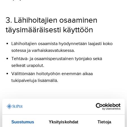
3. Lähihoitajien osaaminen
täysimääräisesti käyttöön
Lähihoitajien osaamista hyödynnetään laajasti koko
sotessa ja varhaiskasvatuksessa.
Tehtävä- ja osaamisperustainen työnjako sekä
selkeät urapolut.
Välittömään hoitotyöhön enemmän aikaa
tukipalveluja lisäämällä.
4. Ikääntyneiden hoiva
kestävälle pohjalle
Suostumus
Yksityiskohdat
Tietoja
Ympärivuorokautisen hoivan