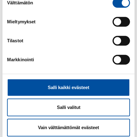
Välttämätön
valinta
Mieltymykset
Tilastot
Markkinointi
Tiedote
-
06.08.2026
SuPerin Inberg: Lähihoitajan nimikesuojausta
ei saa poistaa – se turvaa asiakas- ja
Salli kaikki evästeet
potilasturvallisuutta
Salli valitut
Vain välttämättömät evästeet