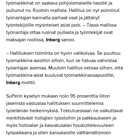
työmarkkinat on saatava pohjoismaiselle tasolle ja
puhunut ns. Ruotsin mallista. Hallitus on nyt poiminut
työnantajan kannalta parhaat osat ja jättänyt
työntekijöille myönteiset asiat pois. – Tässä mallissa
työnantaja ottaa rusinat pullasta ja työntekijät ovat
maksajan roolissa,
Inberg
sanoo.
– Hallituksen toiminta on hyvin valikoivaa. Se puuttuu
työmarkkina-asioihin silloin, kun se haluaa vahvistaa
työantajan asemaa. Muutoin hallitus vetoaa siihen, että
työmarkkina-asiat kuuluvat työmarkkinaosapuolille,
Inberg
moittii.
SuPerin kyselyn mukaan noin 95 prosenttia liiton
jäsenistä vastustaa hallituksen suunnittelemia
työelämän heikennyksiä. Toteutuessaan ne vaikuttavat
merkittävästi hoitajien työoloihin ja palkkaukseen ja
myös hoitoalan ja kasvatusalan houkuttelevuuteen
työpaikkana ja siten kansalaisille välttämättömien