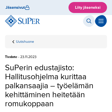
Hyppää
Jäsensivut
Liity jäseneksi
sisältöön
Uutishuone
Etusivu
SuPerin
edustajisto:
Hallitusohjelma
Tiedote
- 23.11.2023
kurittaa
palkansaajia –
SuPerin edustajisto:
työelämän
Hallitusohjelma kurittaa
kehittäminen
heitetään
palkansaajia – työelämän
romukoppaan
kehittäminen heitetään
romukoppaan