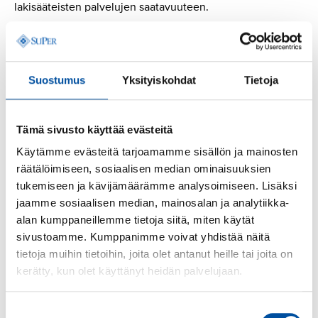
lakisääteisten palvelujen saatavuuteen.
SuPerin edustajisto on liittokokouskauden aikana
SuPerin ylin päättävä elin, joka kokoontuu kaksi kertaa
vuodessa. Edustajisto on koolla 23.
–
24.11. Helsingissä.
Suostumus
Yksityiskohdat
Tietoja
Lisätietoa:
Tämä sivusto käyttää evästeitä
Käytämme evästeitä tarjoamamme sisällön ja mainosten
SuPerin edustajiston puheenjohtaja Päivi Inberg
räätälöimiseen, sosiaalisen median ominaisuuksien
040 705 9115
tukemiseen ja kävijämäärämme analysoimiseen. Lisäksi
SuPerin puheenjohtaja Silja Paavola, 050 527 5085
jaamme sosiaalisen median, mainosalan ja analytiikka-
alan kumppaneillemme tietoja siitä, miten käytät
sivustoamme. Kumppanimme voivat yhdistää näitä
Lue seuraavaksi
tietoja muihin tietoihin, joita olet antanut heille tai joita on
kerätty, kun olet käyttänyt heidän palvelujaan.
Suostumuksen