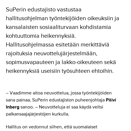
SuPerin edustajisto vastustaa
hallitusohjelman työntekijöiden oikeuksiin ja
kansalaisten sosiaaliturvaan kohdistamia
kohtuuttomia heikennyksiä.
Hallitusohjelmassa esitetään merkittäviä
rajoituksia neuvottelujärjestelmään,
sopimusvapauteen ja lakko-oikeuteen sekä
heikennyksiä useisiin työsuhteen ehtoihin.
– Vaadimme aitoa neuvottelua, jossa työntekijöiden
sana painaa, SuPerin edustajiston puheenjohtaja
Päivi
Inberg
sanoo. – Neuvotteluja ei saa käydä veitsi
palkansaajajärjestöjen kurkulla.
Hallitus on vedonnut siihen, että suomalaiset