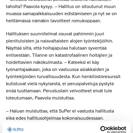
taholta? Paavola kysyy. – Hallitus on sitoutunut muun
muassa samapalkkaisuuden edistämiseen ja nyt se on
heittämässä nämäkin tavoitteet romukoppaan.
Hallituksen suunnitelmat osuvat pahimmin juuri
pienituloisten ja naisvaltaisten alojen työntekijöihin.
Näyttää siltä, että hoitajapulaa halutaan syventää
entisestään. Tilanne on katastrofaalinen hoitajien ja
hoidettavien näkökulmasta. – Kateeksi ei käy
työnantajaakaan, joka on vastuussa asiakkaiden ja
työntekijöiden turvallisuudesta. Kun henkilöstöresurssit
kutistuvat vielä nykyisestä, ei peruspalveluja pystytä
enää tuottamaan. Perustuslain velvoitteet eivät tule
toteutumaan, Paavola muistuttaa.
– Haluan muistuttaa, että SuPer ei vastusta hallitusta
eikä edes hallitusohjelmaa kokonaisuudessaan.
Vastustamme hallitusohjelmassa olevia työelämää ja
sosiaaliturvaa koskevia heikennyksiä, jotka ovat