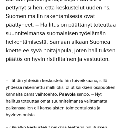
pettynyt siihen, että keskustelut uuden ns.
Suomen mallin rakentamisesta ovat
päättyneet. – Hallitus on päättänyt toteuttaa
suunnitelmansa suomalaisen työelämän
heikentämisestä. Samaan aikaan Suomea
koettelee syvä hoitajapula, joten hallituksen
päätös on hyvin ristiriitainen ja vastuuton.
– Lähdin yhteisiin keskusteluihin toiveikkaana, sillä
yhdessä rakennettu malli olisi ollut kaikkien osapuolien
kannalta paras vaihtoehto,
Paavola
sanoo. – Nyt
hallitus toteuttaa omat suunnitelmansa välittämättä
palkansaajien eli kansalaisten toimeentulosta ja
hyvinvoinnista.
– Olivatko keskustelut pelkkää teatteria hallituksen