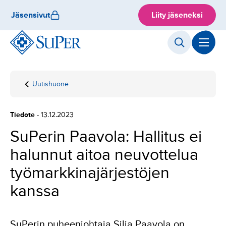
Hyppää
Jäsensivut
Liity jäseneksi
sisältöön
Uutishuone
Etusivu
SuPerin Paavola:
Hallitus ei halunnut
aitoa neuvottelua
Tiedote
- 13.12.2023
työmarkkinajärjestöjen
kanssa
SuPerin Paavola: Hallitus ei
halunnut aitoa neuvottelua
työmarkkinajärjestöjen
kanssa
SuPerin puheenjohtaja Silja Paavola on