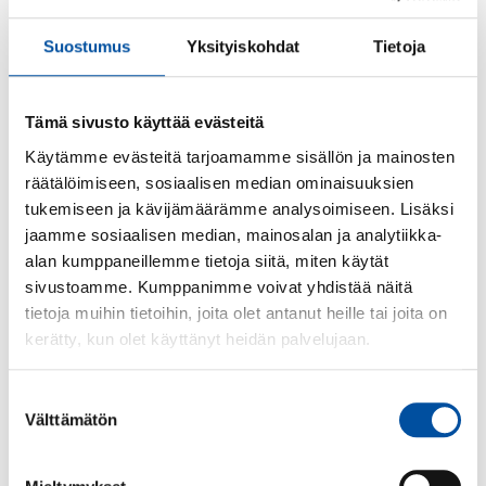
vanhanaikaisia ja lisäävät eriarvoisuutta yhteiskunnassa,
Suostumus
Yksityiskohdat
Tietoja
Paavola muistuttaa.
Lisätiedot:
Tämä sivusto käyttää evästeitä
SuPerin puheenjohtaja Silja Paavola, 050 527 5085
Käytämme evästeitä tarjoamamme sisällön ja mainosten
räätälöimiseen, sosiaalisen median ominaisuuksien
tukemiseen ja kävijämäärämme analysoimiseen. Lisäksi
Lue seuraavaksi
jaamme sosiaalisen median, mainosalan ja analytiikka-
alan kumppaneillemme tietoja siitä, miten käytät
sivustoamme. Kumppanimme voivat yhdistää näitä
tietoja muihin tietoihin, joita olet antanut heille tai joita on
kerätty, kun olet käyttänyt heidän palvelujaan.
Suostumuksen
Välttämätön
valinta