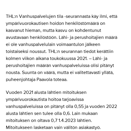
THL:n Vanhuspalvelujen tila -seurannasta käy ilmi, että
ympärivuorokautisen hoidon henkilöstömäärä on
kasvanut hieman, mutta kasvu on kohdentunut
avustavaan henkilöstöön. Lähi- ja perushoitajien määrä
ei ole vanhuspalvelulain voimaantulon jälkeen
toistaiseksi noussut. THL:n seurannan tiedot kerättiin
kolmen viikon aikana toukokuussa 2021. – Lähi- ja
perushoitajien määrän vanhuspalveluissa olisi pitänyt
nousta. Suunta on väärä, mutta ei valitettavasti yllätä,
puheenjohtaja Paavola toteaa.
Vuoden 2021 alusta lähtien mitoituksen
ympärivuorokautista hoitoa tarjoavissa
vanhuspalveluissa on pitänyt olla 0,55 ja vuoden 2022
alusta lähtien sen tulee olla 0,6. Lain mukaan
mitoituksen on oltava 0,7 1.4.2023 lähtien.
Mitoitukseen lasketaan vain välitön asiakastyö.