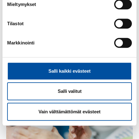
läheistensä hoidosta, puheenjohtaja Paavola kysyy.
Mieltymykset
Kuka silloin käy töissä?
Tilastot
Lisätietoja:
Markkinointi
SuPerin puheenjohtaja Silja Paavola, 050 5275 085
Lue seuraavaksi
Salli kaikki evästeet
Salli valitut
Vain välttämättömät evästeet