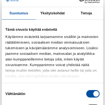
SuPer muistuttaa, että vanhuspalvelulakia tulee
noudattaa ja mitoituksen on oltava kunnossa kaikkina
Suostumus
Yksityiskohdat
Tietoja
vuorokaudenaikoina. Lakiin kirjattu henkilöstömitoitus
on minimi. Tarvittaessa mitoituksen tulee olla tätä
suurempi, esimerkiksi muistisairaiden yksiköissä.
Tämä sivusto käyttää evästeitä
Lähi- ja perushoitajien määrän vähentymisen syyksi
Käytämme evästeitä tarjoamamme sisällön ja mainosten
arvioidut rekrytointihaasteet ja hoitajapula kertovat
räätälöimiseen, sosiaalisen median ominaisuuksien
sote-alan ja vanhuspalveluiden veto- ja pitovoiman
tukemiseen ja kävijämäärämme analysoimiseen. Lisäksi
isoista ongelmista. – Ratkaisut hoitajapulaan ovat
jaamme sosiaalisen median, mainosalan ja analytiikka-
olemassa, sillä ammattitaitoista ja koulutettua
alan kumppaneillemme tietoja siitä, miten käytät
hoitohenkilöstöä on olemassa ja alalle hakeudutaan, jos
sivustoamme. Kumppanimme voivat yhdistää näitä
vain työolot eli työn määrä, työnkuva, johtaminen ja
tietoja muihin tietoihin, joita olet antanut heille tai joita on
palkkaus hoidetaan kuntoon.
kerätty, kun olet käyttänyt heidän palvelujaan.
Sote-palveluiden turvaaminen on kuntien lisäksi valtion
Suostumuksen
vastuulla: valtion on kohdennettava rahaa hoitajapulan
Välttämätön
valinta
korjaamiseen. – Jos näin ei tehdä, oletetaanko
omaisten jatkossa ottavan suuremman hoitovastuun