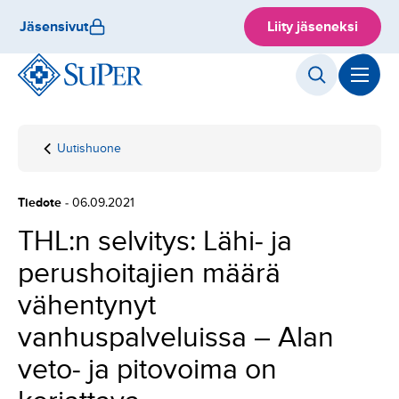
Hyppää
Jäsensivut
Liity jäseneksi
sisältöön
Uutishuone
Etusivu
THL:n selvitys:
Lähi- ja
perushoitajien
Tiedote
- 06.09.2021
määrä vähentynyt
vanhuspalveluissa
THL:n selvitys: Lähi- ja
– Alan veto- ja
perushoitajien määrä
pitovoima on
korjattava
vähentynyt
vanhuspalveluissa – Alan
veto- ja pitovoima on