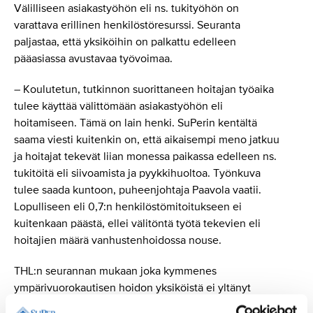
Välilliseen asiakastyöhön eli ns. tukityöhön on
varattava erillinen henkilöstöresurssi. Seuranta
paljastaa, että yksiköihin on palkattu edelleen
pääasiassa avustavaa työvoimaa.
– Koulutetun, tutkinnon suorittaneen hoitajan työaika
tulee käyttää välittömään asiakastyöhön eli
hoitamiseen. Tämä on lain henki. SuPerin kentältä
saama viesti kuitenkin on, että aikaisempi meno jatkuu
ja hoitajat tekevät liian monessa paikassa edelleen ns.
tukitöitä eli siivoamista ja pyykkihuoltoa. Työnkuva
tulee saada kuntoon, puheenjohtaja Paavola vaatii.
Lopulliseen eli 0,7:n henkilöstömitoitukseen ei
kuitenkaan päästä, ellei välitöntä työtä tekevien eli
hoitajien määrä vanhustenhoidossa nouse.
THL:n seurannan mukaan joka kymmenes
ympärivuorokautisen hoidon yksiköistä ei yltänyt
lakisääteiseen henkilöstömitoitukseen toukokuussa.