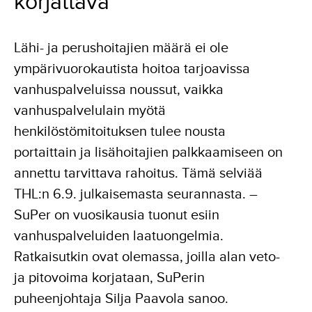
korjattava
Lähi- ja perushoitajien määrä ei ole
ympärivuorokautista hoitoa tarjoavissa
vanhuspalveluissa noussut, vaikka
vanhuspalvelulain myötä
henkilöstömitoituksen tulee nousta
portaittain ja lisähoitajien palkkaamiseen on
annettu tarvittava rahoitus. Tämä selviää
THL:n 6.9. julkaisemasta seurannasta. –
SuPer on vuosikausia tuonut esiin
vanhuspalveluiden laatuongelmia.
Ratkaisutkin ovat olemassa, joilla alan veto-
ja pitovoima korjataan, SuPerin
puheenjohtaja Silja Paavola sanoo.