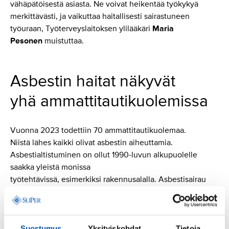
vähäpätöisestä asiasta. Ne voivat heikentää työkykyä
merkittävästi, ja vaikuttaa haitallisesti sairastuneen
työuraan, Työterveyslaitoksen ylilääkäri
Maria
Pesonen
muistuttaa.
Asbestin haitat näkyvät
yhä ammattitautikuolemissa
Vuonna 2023 todettiin 70 ammattitautikuolemaa.
Niistä lähes kaikki olivat asbestin aiheuttamia.
Asbestialtistuminen on ollut 1990-luvun alkupuolelle
saakka yleistä monissa
työtehtävissä, esimerkiksi rakennusalalla. Asbestisairau
ksiin liittyy pitkä viive altistumisen
ja sairauden puhkeamisen välillä, joka
selittää todettuja ammattitautikuolemia.
Suostumus
Yksityiskohdat
Tietoja