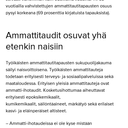
vuotiailla vahvistettujen ammattitautitapausten osuus
pysyi korkeana (69 prosenttia kirjatuista tapauksista).
Ammattitaudit osuvat yhä
etenkin naisiin
Työikäisten ammattitautitapausten sukupuolijakauma
säilyi naisvoittoisena. Työikäisten ammattitauteja
todetaan erityisesti terveys- ja sosiaalipalveluissa sekä
maataloudessa. Erityisen yleisiä ammattitauteja ovat
ammatti-ihotaudit. Kosketusihottumaa aiheuttavat
erityisesti epoksikemikaalit,
kumikemikaalit, säilöntäaineet, märkätyö sekä erilaiset
kasvi- ja eläinperäiset altisteet.
– Ammatti-ihotaudeissa ei ole kyse mistään