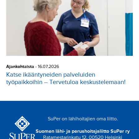
Ajankohtaista
-
16.07.2026
Katse ikääntyneiden palveluiden
työpaikkoihin – Tervetuloa keskustelemaan!
SuPer on lähihoitajien oma liitto.
Suomen lähi- ja perushoitajaliitto SuPer ry
Ratamestarinkatu 12, 00520 Helsinki