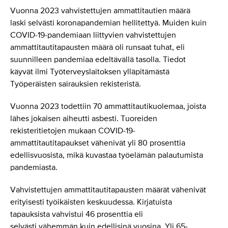
Vuonna 2023 vahvistettujen ammattitautien määrä
laski selvästi koronapandemian hellitettyä. Muiden kuin
COVID-19-pandemiaan liittyvien vahvistettujen
ammattitautitapausten määrä oli runsaat tuhat, eli
suunnilleen pandemiaa edeltävällä tasolla. Tiedot
käyvät ilmi Työterveyslaitoksen ylläpitämästä
Työperäisten sairauksien rekisteristä.
Vuonna 2023 todettiin 70 ammattitautikuolemaa, joista
lähes jokaisen aiheutti asbesti. Tuoreiden
rekisteritietojen mukaan COVID-19-
ammattitautitapaukset vähenivät yli 80 prosenttia
edellisvuosista, mikä kuvastaa työelämän palautumista
pandemiasta.
Vahvistettujen ammattitautitapausten määrät vähenivät
erityisesti työikäisten keskuudessa. Kirjatuista
tapauksista vahvistui 46 prosenttia eli
selvästi vähemmän kuin edellisinä vuosina. Yli 65-