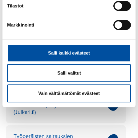
Ammattitauti-ilmoitusten tietoja käytetään työsuojelun
Tilastot
valvonnassa
työolosuhteiden parantamiseksi, altistumisen vähentäm
iseksi sekä työperäisten
Markkinointi
sairauksien ennaltaehkäisemiseksi.
Salli kaikki evästeet
Lisää aiheesta
Salli valitut
Vain välttämättömät evästeet
Raportti: Ammattitaudit ja
ammattitautiepäilyt 2023
(Julkari.fi)
Työperäisten sairauksien