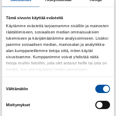
Ammattitauti-ilmoituksia jää
Tämä sivusto käyttää evästeitä
edelleen tekemättä
Käytämme evästeitä tarjoamamme sisällön ja mainosten
räätälöimiseen, sosiaalisen median ominaisuuksien
tukemiseen ja kävijämäärämme analysoimiseen. Lisäksi
Lääkäreillä on lakisääteinen velvollisuus
jaamme sosiaalisen median, mainosalan ja analytiikka-
ilmoittaa ammattitaudista, sen epäilystä tai muusta
alan kumppaneillemme tietoja siitä, miten käytät
työperäisen sairauden epäilystä Lupa-
sivustoamme. Kumppanimme voivat yhdistää näitä
ja valvontavirastoon (aiemmin Aluehallintovirasto).
tietoja muihin tietoihin, joita olet antanut heille tai joita on
– Ilmoitusvelvollisuudesta huolimatta yli puolet
kerätty, kun olet käyttänyt heidän palvelujaan.
ammattitauti- tai ammattitautiepäilytapauksista on
jäänyt ilmoittamatta Lupa- ja
Suostumuksen
valvontavirastoon. Jatkossa on keskeistä tiedottaa ja
Välttämätön
valinta
kouluttaa
lääkäreitä ilmoitusvelvollisuuteen liittyen, ylilääkäri
Kirs
Mieltymykset
i Koskela
Työterveyslaitoksesta toteaa.