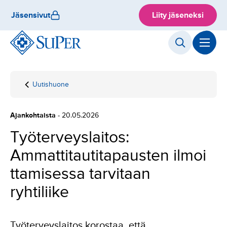
Hyppää
Jäsensivut
Liity jäseneksi
sisältöön
Uutishuone
Etusivu
Työterveyslaitos:
Ammattitautitapausten ilmoittamisessa
tarvitaan ryhtiliike
Ajankohtaista
- 20.05.2026
Työterveyslaitos:
Ammattitautitapausten ilmoi
ttamisessa tarvitaan
ryhtiliike
Työterveyslaitos korostaa, että