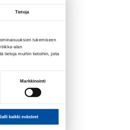
Tietoja
 ominaisuuksien tukemiseen
tiikka-alan
ietoja muihin tietoihin, joita
Markkinointi
Salli kaikki evästeet