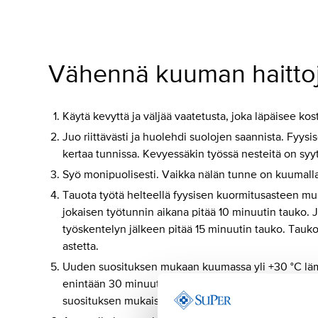
Vähennä kuuman haittoj
Käytä kevyttä ja väljää vaatetusta, joka läpäisee kost
Juo riittävästi ja huolehdi suolojen saannista. Fyysi
kertaa tunnissa. Kevyessäkin työssä nesteitä on syytä
Syö monipuolisesti. Vaikka nälän tunne on kuumalla 
Tauota työtä helteellä fyysisen kuormitusasteen muka
jokaisen työtunnin aikana pitää 10 minuutin tauko. Jo
työskentelyn jälkeen pitää 15 minuutin tauko. Taukopa
astetta.
Uuden suosituksen mukaan kuumassa yli +30 °C läm
enintään 30 minuuttia. Jos raskas työ jatkuu tauon j
suosituksen mukaiset tauot pidetään.