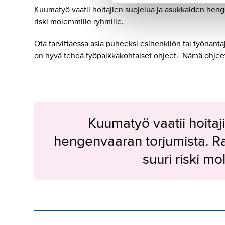
Kuumatyö vaatii hoitajien suojelua ja asukkaiden heng
riski molemmille ryhmille.
Ota tarvittaessa asia puheeksi esihenkilön tai työnan
on hyvä tehdä työpaikkakohtaiset ohjeet. Nämä ohjeet
Kuumatyö vaatii hoitaj
hengenvaaran torjumista. R
suuri riski mo