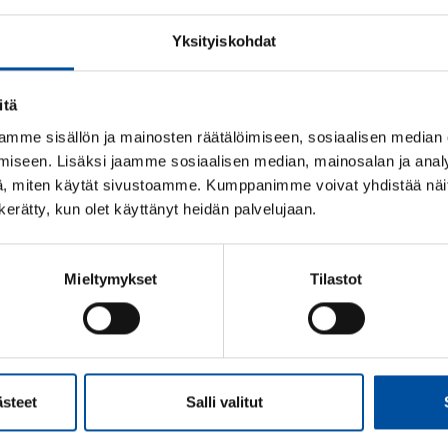
u riittävästi. Järjestele makuuhuoneesi mahdollisimman
umaanmenoa.
Yksityiskohdat
itä
lista kuormitusta tulee
mme sisällön ja mainosten räätälöimiseen, sosiaalisen median
iseen. Lisäksi jaamme sosiaalisen median, mainosalan ja analy
, miten käytät sivustoamme. Kumppanimme voivat yhdistää näitä t
n kerätty, kun olet käyttänyt heidän palvelujaan.
äistä eikä pelkästään reagoida seurauksiin. Työnantajan
uormitustekijöiden aiheuttamaa vaaraa tai haittaa
Mieltymykset
Tilastot
terveydenhoidossa
ästeet
Salli valitut