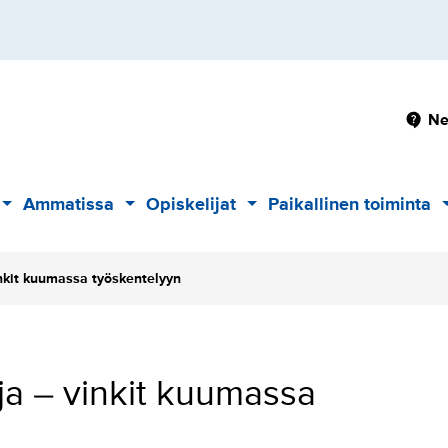
Pä
Ne
Ammatissa
Opiskelijat
Paikallinen toiminta
Alavalikko
Alavalikko
Alavalikko
nkit kuumassa työskentelyyn
a – vinkit kuumassa