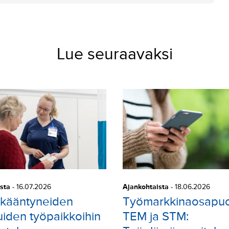
Lue seuraavaksi
sta
-
16.07.2026
Ajankohtaista
-
18.06.2026
ikääntyneiden
Työmarkkinaosapuo
uiden työpaikkoihin
TEM ja STM: