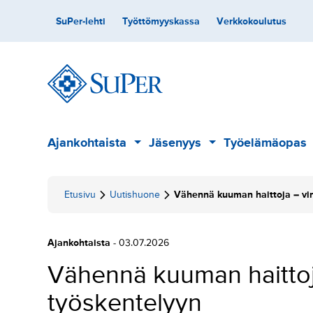
Hyppää
Toissijainen
SuPer-lehti
Työttömyyskassa
Verkkokoulutus
sisältöön
Päävalikko
Ajankohtaista
Jäsenyys
Työelämäopas
Alavalikko
Alavalikko
Etusivu
Uutishuone
Vähennä kuuman haittoja – vi
Ajankohtaista
- 03.07.2026
Vähennä kuuman haittoj
työskentelyyn