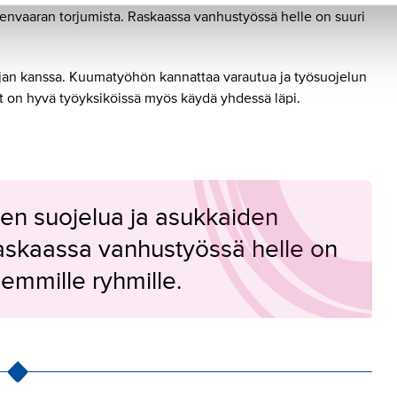
envaaran torjumista. Raskaassa vanhustyössä helle on suuri
tajan kanssa. Kuumatyöhön kannattaa varautua ja työsuojelun
 on hyvä työyksiköissä myös käydä yhdessä läpi.
ien suojelua ja asukkaiden
askaassa vanhustyössä helle on
lemmille ryhmille.