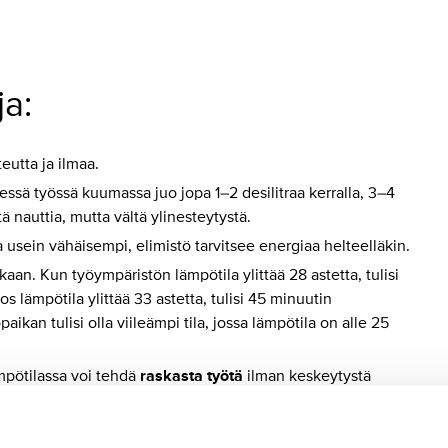
a:
eutta ja ilmaa.
sessä työssä kuumassa juo jopa 1–2 desilitraa kerralla, 3–4
 nauttia, mutta vältä ylinesteytystä.
usein vähäisempi, elimistö tarvitsee energiaa helteelläkin.
an. Kun työympäristön lämpötila ylittää 28 astetta, tulisi
s lämpötila ylittää 33 astetta, tulisi 45 minuutin
ikan tulisi olla viileämpi tila, jossa lämpötila on alle 25
pötilassa voi tehdä
raskasta työtä
ilman keskeytystä
älkeen, työskentelyaika taukojen välillä lyhenee, vaikka