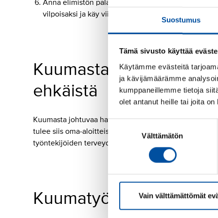
Anna elimistön palautua vapaa-ajalla. Lepää ja nuk
vilpoisaksi ja käy viileässä suihkussa ennen nukk
Suostumus
Tämä sivusto käyttää eväste
Kuumasta johtuvaa haital
Käytämme evästeitä tarjoama
ja kävijämäärämme analysoim
ehkäistä
kumppaneillemme tietoja siitä
olet antanut heille tai joita o
Kuumasta johtuvaa haitallista työkuormitusta tulee ehk
Suostumuksen
tulee siis oma-aloitteisesti välttää tai vähentää työn k
Välttämätön
valinta
työntekijöiden terveydelle.
Kuumatyö sosiaali- ja 
Vain välttämättömät ev