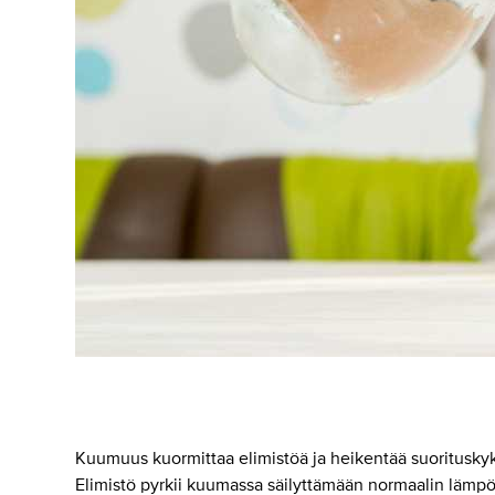
Kuumuus kuormittaa elimistöä ja heikentää suorituskyk
Elimistö pyrkii kuumassa säilyttämään normaalin lämpöti