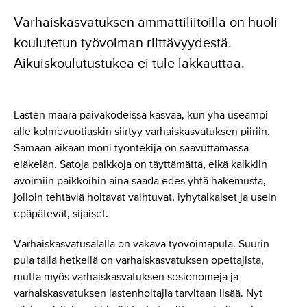
Varhaiskasvatuksen ammattiliitoilla on huoli
koulutetun työvoiman riittävyydestä.
Aikuiskoulutustukea ei tule lakkauttaa.
Lasten määrä päiväkodeissa kasvaa, kun yhä useampi
alle kolmevuotiaskin siirtyy varhaiskasvatuksen piiriin.
Samaan aikaan moni työntekijä on saavuttamassa
eläkeiän. Satoja paikkoja on täyttämättä, eikä kaikkiin
avoimiin paikkoihin aina saada edes yhtä hakemusta,
jolloin tehtäviä hoitavat vaihtuvat, lyhytaikaiset ja usein
epäpätevät, sijaiset.
Varhaiskasvatusalalla on vakava työvoimapula. Suurin
pula tällä hetkellä on varhaiskasvatuksen opettajista,
mutta myös varhaiskasvatuksen sosionomeja ja
varhaiskasvatuksen lastenhoitajia tarvitaan lisää. Nyt