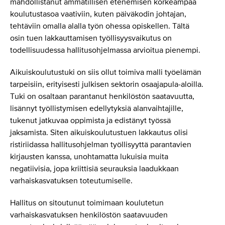
mahdollistanut ammatillisen etenemisen korkeampaa
koulutustasoa vaativiin, kuten päiväkodin johtajan,
tehtäviin omalla alalla työn ohessa opiskellen. Tältä
osin tuen lakkauttamisen työllisyysvaikutus on
todellisuudessa hallitusohjelmassa arvioitua pienempi.
Aikuiskoulutustuki on siis ollut toimiva malli työelämän
tarpeisiin, erityisesti julkisen sektorin osaajapula-aloilla.
Tuki on osaltaan parantanut henkilöstön saatavuutta,
lisännyt työllistymisen edellytyksiä alanvaihtajille,
tukenut jatkuvaa oppimista ja edistänyt työssä
jaksamista. Siten aikuiskoulutustuen lakkautus olisi
ristiriidassa hallitusohjelman työllisyyttä parantavien
kirjausten kanssa, unohtamatta lukuisia muita
negatiivisia, jopa kriittisiä seurauksia laadukkaan
varhaiskasvatuksen toteutumiselle.
Hallitus on sitoutunut toimimaan koulutetun
varhaiskasvatuksen henkilöstön saatavuuden