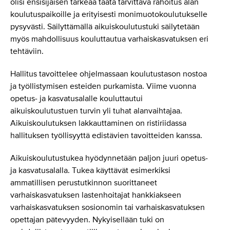
olisi ensisijaisen tärkeää taata tarvittava rahoitus alan
koulutuspaikoille ja erityisesti monimuotokoulutukselle
pysyvästi. Säilyttämällä aikuiskoulutustuki säilytetään
myös mahdollisuus kouluttautua varhaiskasvatuksen eri
tehtäviin.
Hallitus tavoittelee ohjelmassaan koulutustason nostoa
ja työllistymisen esteiden purkamista. Viime vuonna
opetus- ja kasvatusalalle kouluttautui
aikuiskoulutustuen turvin yli tuhat alanvaihtajaa.
Aikuiskoulutuksen lakkauttaminen on ristiriidassa
hallituksen työllisyyttä edistävien tavoitteiden kanssa.
Aikuiskoulutustukea hyödynnetään paljon juuri opetus-
ja kasvatusalalla. Tukea käyttävät esimerkiksi
ammatillisen perustutkinnon suorittaneet
varhaiskasvatuksen lastenhoitajat hankkiakseen
varhaiskasvatuksen sosionomin tai varhaiskasvatuksen
opettajan pätevyyden. Nykyisellään tuki on