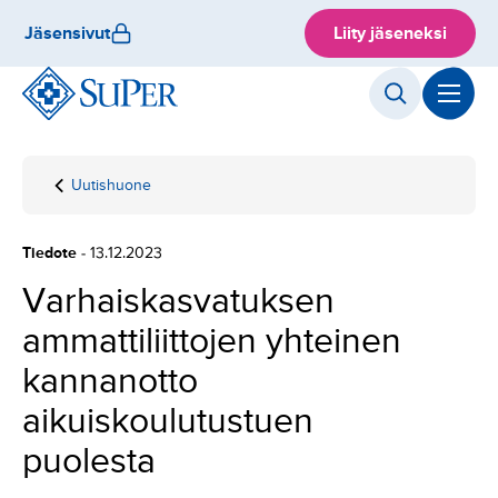
Hyppää
Jäsensivut
Liity jäseneksi
sisältöön
Uutishuone
Etusivu
Varhaiskasvatuksen
ammattiliittojen
yhteinen
Tiedote
- 13.12.2023
kannanotto
aikuiskoulutustuen
Varhaiskasvatuksen
puolesta
ammattiliittojen yhteinen
kannanotto
aikuiskoulutustuen
puolesta