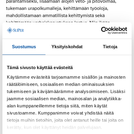
parantamiseksi, lisäämään alojen veto- ja pitovoimaa,
tukemaan urapolkumalleja, kehittämään työoloja,
mahdollistamaan ammatillista kehittymistä sekä
kehittämään varhaiskasvatuksen laatua. Niin ikään
hallitus on lupautunut turvaamaan alalla jo
työskenteleville erilaisia mahdollisuuksia pätevöityä
varhaiskasvatuslain mukaisiin tehtäviin muunto- ja
Suostumus
Yksityiskohdat
Tietoja
monimuotokoulutuksella. Aikuiskoulutustuki on
mainiosti tukenut näitä tavoitteita. Ei heitetä pois
toimivaa mallia!
Tämä sivusto käyttää evästeitä
Käytämme evästeitä tarjoamamme sisällön ja mainosten
Katarina Murto, puheenjohtaja
räätälöimiseen, sosiaalisen median ominaisuuksien
Opetusalan Ammattijärjestö OAJ
tukemiseen ja kävijämäärämme analysoimiseen. Lisäksi
jaamme sosiaalisen median, mainosalan ja analytiikka-
Anitta Pakanen, puheenjohtaja
alan kumppaneillemme tietoja siitä, miten käytät
Varhaiskasvatuksen Opettajien Liitto Vol
sivustoamme. Kumppanimme voivat yhdistää näitä
Minna Leppäkorpi, puheenjohtaja
tietoja muihin tietoihin, joita olet antanut heille tai joita on
Suomen lastenhoitoalan ammattilaiset ry
kerätty, kun olet käyttänyt heidän palvelujaan.