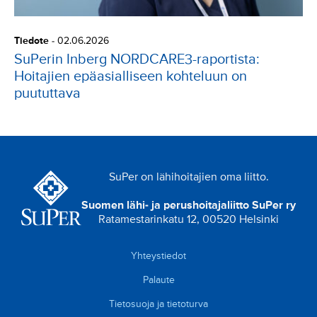
Tiedote
-
02.06.2026
SuPerin Inberg NORDCARE3-raportista:
Hoitajien epäasialliseen kohteluun on
puututtava
SuPer on lähihoitajien oma liitto.
Suomen lähi- ja perushoitajaliitto SuPer ry
Ratamestarinkatu 12, 00520 Helsinki
Yhteystiedot
Palaute
Tietosuoja ja tietoturva