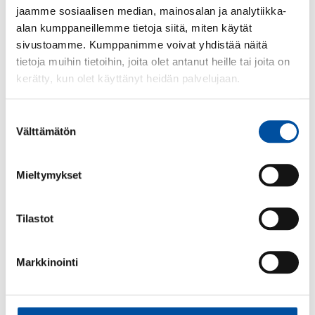
koskevan
jaamme sosiaalisen median, mainosalan ja analytiikka-
lainsäädännön
alan kumppaneillemme tietoja siitä, miten käytät
sivustoamme. Kumppanimme voivat yhdistää näitä
muuttamisesta
tietoja muihin tietoihin, joita olet antanut heille tai joita on
kerätty, kun olet käyttänyt heidän palvelujaan.
(työsopimuslain ja
Suostumuksen
merityösopimuslain
Välttämätön
valinta
muuttaminen)
Mieltymykset
Tilastot
SuPer-ry-lausunto-7.4.2025-
Henkiloon-liittyva-
Markkinointi
irtisanomisperuste.pdf