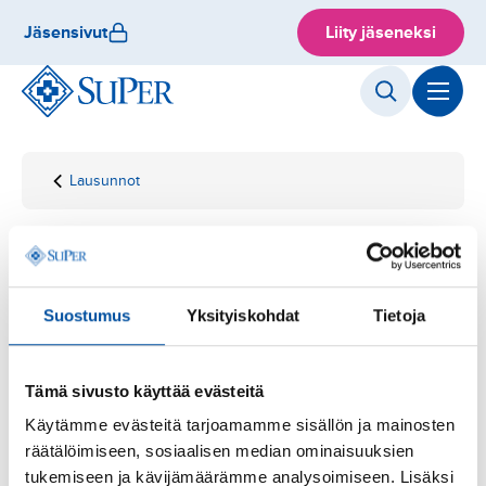
Hyppää
Jäsensivut
Liity jäseneksi
sisältöön
Lausunnot
Etusivu
SuPerin lausunto
hallituksen
esitykseksi henkilöön
Lausunto -
07.04.2025
liittyvää
SuPerin lausunto
irtisanomisperustetta
koskevan
Suostumus
Yksityiskohdat
Tietoja
hallituksen esitykseksi
lainsäädännön
muuttamisesta
(työsopimuslain ja
henkilöön liittyvää
Tämä sivusto käyttää evästeitä
merityösopimuslain
muuttaminen)
irtisanomisperustetta
Käytämme evästeitä tarjoamamme sisällön ja mainosten
räätälöimiseen, sosiaalisen median ominaisuuksien
tukemiseen ja kävijämäärämme analysoimiseen. Lisäksi