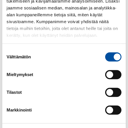
tukemiseen ja kävijämäärämme analysoimiseen. Lisäksi
Det allmänna tjänste- och arbetskollektivavtalet
jaamme sosiaalisen median, mainosalan ja analytiikka-
för välfärdsområdet AKTA
alan kumppaneillemme tietoja siitä, miten käytät
Det kommunala allmänna tjänste- och
sivustoamme. Kumppanimme voivat yhdistää näitä
arbetskollektivavtalet VÄLKA
tietoja muihin tietoihin, joita olet antanut heille tai joita on
kerätty, kun olet käyttänyt heidän palvelujaan.
På välfärdsområden och inom kommunsektorn har
SuPer egna huvudfackombud och fackombud som
representerar SuPer-medlemmarna lokalt. SuPer
Suostumuksen
anordnar utbildningar och evenemang för sina
Välttämätön
valinta
medlemmar. Kommunsektorns fackombudval hålls
nästa gång hösten 2027.
Mieltymykset
Privata sektorn
Tilastot
Inom Sote rf förhandlar SuPer, ERTO och Tehy på
den privata sektorn.
Markkinointi
Sote rf förhandlar om följande kollektivavtal inom
den privata sektorn: