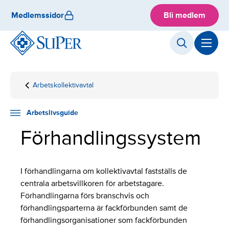
Skip
Medlemssidor
Bli medlem
to
content
Arbetskollektivavtal
Hemsida
Arbetslivsguide
Anställningsfrågor
Förhandlingssystem
Arbetslivsguide
Förhandlingssystem
I förhandlingarna om kollektivavtal fastställs de
centrala arbetsvillkoren för arbetstagare.
Förhandlingarna förs branschvis och
förhandlingsparterna är fackförbunden samt de
förhandlingsorganisationer som fackförbunden