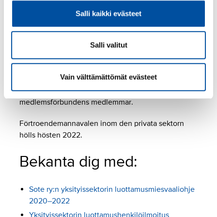
Salli kaikki evästeet
Den privata socialservicebranschen (
SOSTES
)
Hälso- och sjukvårdsbranschen (
TPTES
)
Salli valitut
Arbetshälsoinstitutet
På den privata sektorn har Sote rf gemensamma
Vain välttämättömät evästeet
förtroendemän (SuPer, ERTO och Tehy). SuPer och
Sote rf anordnar utbildningar och evenemang för
medlemsförbundens medlemmar.
Förtroendemannavalen inom den privata sektorn
hölls hösten 2022.
Bekanta dig med:
Sote ry:n yksityissektorin luottamusmiesvaaliohje
2020–2022
Yksityissektorin luottamushenkilöilmoitus