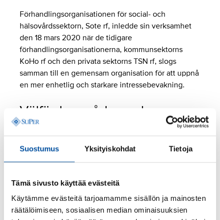
Förhandlingsorganisationen för social- och
hälsovårdssektorn, Sote rf, inledde sin verksamhet
den 18 mars 2020 när de tidigare
förhandlingsorganisationerna, kommunsektorns
KoHo rf och den privata sektorns TSN rf, slogs
samman till en gemensam organisation för att uppnå
en mer enhetlig och starkare intressebevakning.
Välfärdsområden och
kommunsektorn
Suostumus
Yksityiskohdat
Tietoja
Inom Sote rf förhandlar SuPer och Tehy på
välfärdsområden och kommunsektorn. Sote rf
förhandlar om följande kollektivavtal:
Tämä sivusto käyttää evästeitä
Social- och hälsovårdens arbets- och
Käytämme evästeitä tarjoamamme sisällön ja mainosten
tjänstekollektivavtal (SH-avtalet)
räätälöimiseen, sosiaalisen median ominaisuuksien