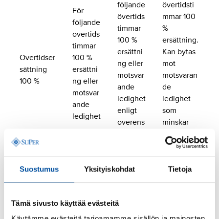
följande
övertidsti
För
övertids
mmar 100
följande
timmar
%
övertids
100 %
ersättning.
timmar
ersättni
Kan bytas
Övertidser
100 %
ng eller
mot
sättning
ersättni
motsvar
motsvaran
100 %
ng eller
ande
de
motsvar
ledighet
ledighet
ande
enligt
som
ledighet
överens
minskar
.
kommel
övertidsgr
se.
änsen för
perioden.
Suostumus
Yksityiskohdat
Tietoja
Ledighe
Ersättning
Pengar,
t eller
Pengar,
sform för
om
Tämä sivusto käyttää evästeitä
pengar,
om inget
arbetstids
inget
Käytämme evästeitä tarjoamamme sisällön ja mainosten