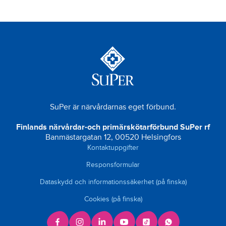
SuPer är närvårdarnas eget förbund.
Finlands närvårdar-och primärskötarförbund SuPer rf
Banmästargatan 12, 00520 Helsingfors
Kontaktuppgifter
Responsformular
Dataskydd och informationssäkerhet (på finska)
Cookies (på finska)