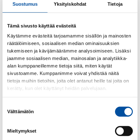
Semesterpenningen beräknas på junilönen och
Suostumus
Yksityiskohdat
Tietoja
betalas ut i juli, om inte små justeringar av
utbetalningstidpunkten överenskoms mellan
arbetsgivaren och arbetstagaren.
Tämä sivusto käyttää evästeitä
Käytämme evästeitä tarjoamamme sisällön ja mainosten
För detaljer om beräkning och utbetalning av
räätälöimiseen, sosiaalisen median ominaisuuksien
semesterpenning, kontakta din arbetsgivare eller
tukemiseen ja kävijämäärämme analysoimiseen. Lisäksi
fackliga ombud.
jaamme sosiaalisen median, mainosalan ja analytiikka-
Semesterpenning betalas även ut vid avslutning av
alan kumppaneillemme tietoja siitä, miten käytät
anställningen tillsammans med
slutlönen
, under
sivustoamme. Kumppanimme voivat yhdistää näitä
vissa förutsättningar. Numera krävs inte längre att
tietoja muihin tietoihin, joita olet antanut heille tai joita on
semestern tas ut och att arbetstagaren återvänder till
kerätty, kun olet käyttänyt heidän palvelujaan.
arbetet för att få semesterpenning.
Suostumuksen
Byte av semesterpenning
Välttämätön
valinta
mot ledighet
Mieltymykset