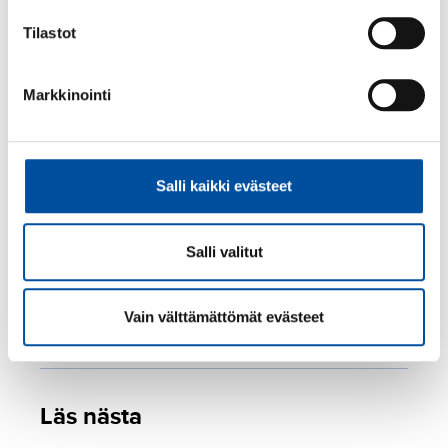
Om arbetsgivaren föreslår att semesterpenning byts
mot ledighet, diskutera först saken med ditt fackliga
Tilastot
ombud.
Markkinointi
Avtal om byte av semesterpenning mot ledighet
finns i
kollektivavtal
.
SH, VÄLKA
Salli kaikki evästeet
SOSTES
TPTES
och AKTA
Salli valitut
Kan komma
I princip kan
Kan komma
överens under
inte komma
överens
vissa
Vain välttämättömät evästeet
överens
förutsättningar
Läs nästa