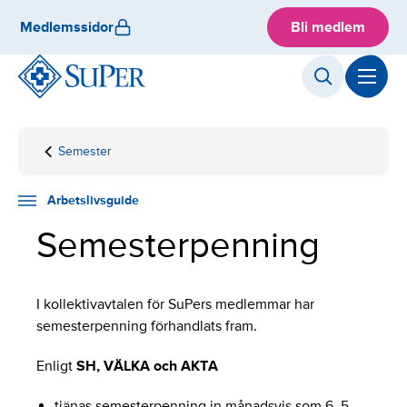
Skip
Medlemssidor
Bli medlem
to
content
Semester
Hemsida
Arbetslivsguide
Anställningsfrågor
Semesterpenning
Arbetslivsguide
Semesterpenning
I kollektivavtalen för SuPers medlemmar har
semesterpenning förhandlats fram.
Enligt
SH, VÄLKA och AKTA
tjänas semesterpenning in månadsvis som 6, 5