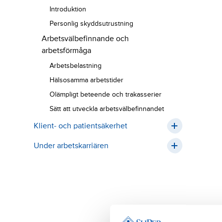
Introduktion
Personlig skyddsutrustning
Arbetsvälbefinnande och
arbetsförmåga
Arbetsbelastning
Hälsosamma arbetstider
Olämpligt beteende och trakasserier
Sätt att utveckla arbetsvälbefinnandet
Klient- och patientsäkerhet
Under arbetskarriären