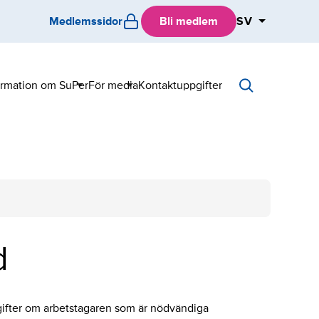
Medlemssidor
Bli medlem
SV
ormation om SuPer
För media
Kontaktuppgifter
Sub
Sub
menu
menu
d
ifter om arbetstagaren som är nödvändiga