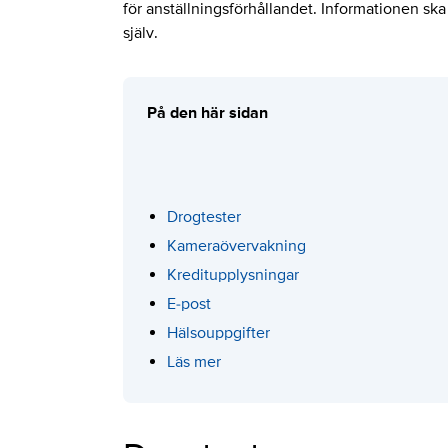
för anställningsförhållandet. Informationen ska
själv.
På den här sidan
Drogtester
Kameraövervakning
Kreditupplysningar
E-post
Hälsouppgifter
Läs mer