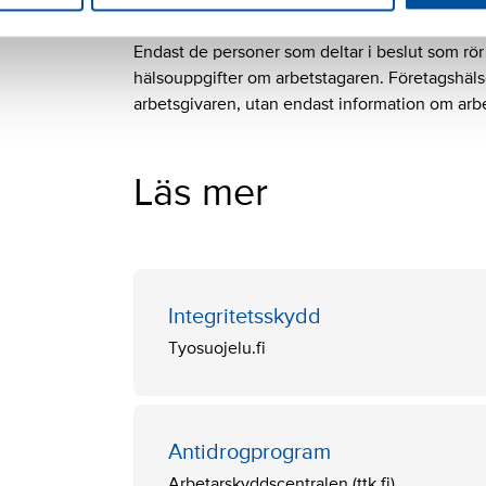
Endast de personer som deltar i beslut som rör 
hälsouppgifter om arbetstagaren. Företagshälso
arbetsgivaren, utan endast information om arbe
Läs mer
Integritetsskydd
Tyosuojelu.fi
Antidrogprogram
Arbetarskyddscentralen (ttk.fi)