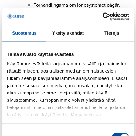
Förhandlingarna om lönesystemet pågår,
så ett procentuellt lönetillägg
motsvarande den lokala potten betalas
från och med 1.11.2025 tills det nya
Suostumus
Yksityiskohdat
Tietoja
lönesystemet har tagits i bruk.
Den procentuella lönetilläggen kommer
att betalas ut i december 2025 och i
Tämä sivusto käyttää evästeitä
januari, april, juli och oktober 2026.
Käytämme evästeitä tarjoamamme sisällön ja mainosten
Det nya lönesystemet ska vara i bruk senast
räätälöimiseen, sosiaalisen median ominaisuuksien
1.10.2026.
tukemiseen ja kävijämäärämme analysoimiseen. Lisäksi
Engångsersättningen av 140 euro betalas ut i
jaamme sosiaalisen median, mainosalan ja analytiikka-
samband med löneutbetalningen i augusti 2025.
alan kumppaneillemme tietoja siitä, miten käytät
sivustoamme. Kumppanimme voivat yhdistää näitä
*Löneförhöjningarna för år 2027 är kopplade till
tietoja muihin tietoihin, joita olet antanut heille tai joita on
kollektivavtalet för arbetstagare inom
kerätty, kun olet käyttänyt heidän palvelujaan.
teknologiindustrin så att om nämnda avtal för det
tredje året sägs upp, och förhöjningarna för det sista
Suostumuksen
året i det ifrågavarande avtalet ändras, ändras även