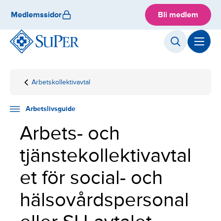
Skip
Medlemssidor
Bli medlem
to
content
Arbetskollektivavtal
Hemsida
Arbetslivsguide
Anställningsfrågor
SH-
avtalet
Arbetslivsguide
Arbets- och
tjänstekollektivavtal
et för social- och
hälsovårdspersonal