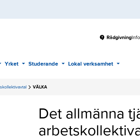
Main
Rådgivning
Inf
Yrket
Studerande
Lokal verksamhet
Sub
Sub
Sub
Sub
menu
menu
menu
menu
skollektivavtal
VÄLKA
Det allmänna tj
arbetskollektiva