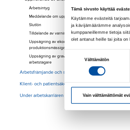
Arbetsintyg
Tämä sivusto käyttää eväste
Meddelande om uppsägning
Käytämme evästeitä tarjoama
Slutlön
ja kävijämäärämme analysoim
kumppaneillemme tietoja siitä
Tilldelande av varning
olet antanut heille tai joita o
Uppsägning av ekonomiska eller
produktionsmässiga skäl
Suostumuksen
Uppsägning av gravid eller föräldraledig
Välttämätön
valinta
arbetstagare
Arbetsfrämjande och säkerhet
Klient- och patientsäkerhet
Vain välttämättömät ev
Under arbetskarriären