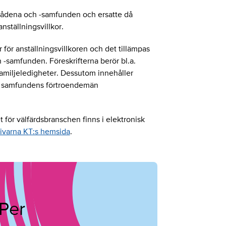
rådena och -samfunden och ersatte då
ställningsvillkor.
r för anställningsvillkoren och det tillämpas
-samfunden. Föreskrifterna berör bl.a.
familjeledigheter. Dessutom innehåller
ch samfundens förtroendemän
t för välfärdsbranschen finns i elektronisk
ivarna KT:s hemsida
.
Per