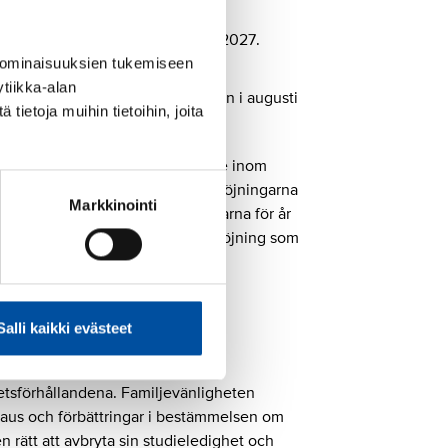
temet tas i bruk, dock senast 1.1.2027.
 ominaisuuksien tukemiseen
etalas potten (1 %) retroaktivt.
tiikka-alan
i samband med löneutbetalningen i augusti
ietoja muihin tietoihin, joita
l kollektivavtalet för arbetstagare inom
det tredje året sägs upp, och förhöjningarna
Markkinointi
ndras, ändras även löneförhöjningarna för år
bestämmelse gäller inte den förhöjning som
Salli kaikki evästeet
llkoren
betsförhållandena. Familjevänligheten
aus och förbättringar i bestämmelsen om
gen rätt att avbryta sin studieledighet och