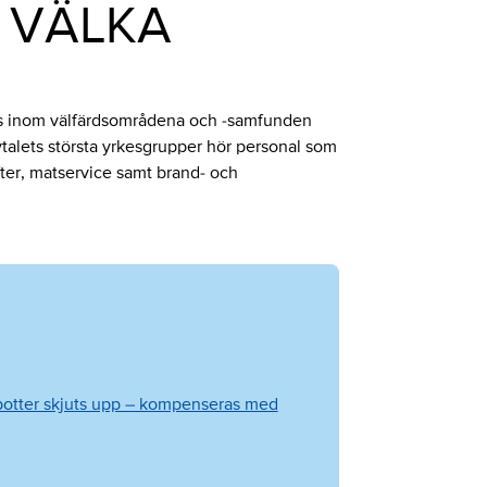
n VÄLKA
pas inom välfärdsområdena och -samfunden
vtalets största yrkesgrupper hör personal som
ter, matservice samt brand- och
potter skjuts upp – kompenseras med