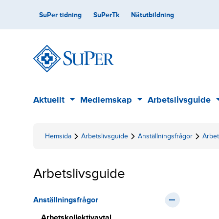
Skip
Secondary
SuPer tidning
SuPerTk
Nätutbildning
to
content
Main
Aktuellt
Medlemskap
Arbetslivsguide
Sub
Sub
menu
menu
Hemsida
Arbetslivsguide
Anställningsfrågor
Arbet
Arbetslivsguide
Anställningsfrågor
Arbetskollektivavtal