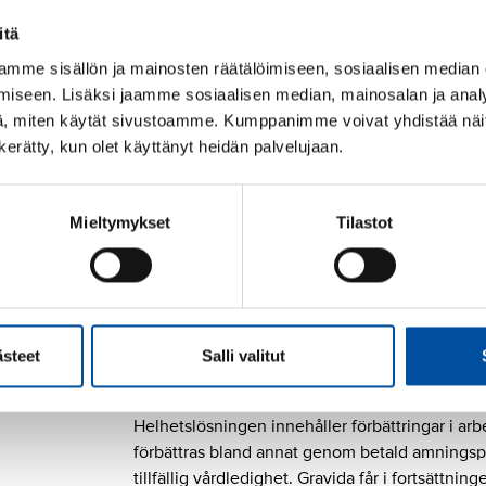
januari, april, juli och oktober 2026.
itä
Den lokala potten betalas ut när det nya sys
mme sisällön ja mainosten räätälöimiseen, sosiaalisen median
För perioden 1.10.2026 – införandet b
iseen. Lisäksi jaamme sosiaalisen median, mainosalan ja analy
Engångsersättningen av 76 euro betalas ut 
, miten käytät sivustoamme. Kumppanimme voivat yhdistää näitä t
2025.
n kerätty, kun olet käyttänyt heidän palvelujaan.
*Löneförhöjningarna för år 2027 är kopplade til
teknologiindustrin så att om nämnda avtal för 
Mieltymykset
Tilastot
för det sista året i det ifrågavarande avtalet ä
2027 i detta avtal i samma proportion. Denna 
följer av löneprogrammet
ästeet
Salli valitut
Förändringar i arbetsvi
Helhetslösningen innehåller förbättringar i ar
förbättras bland annat genom betald amningsp
tillfällig vårdledighet. Gravida får i fortsättnin