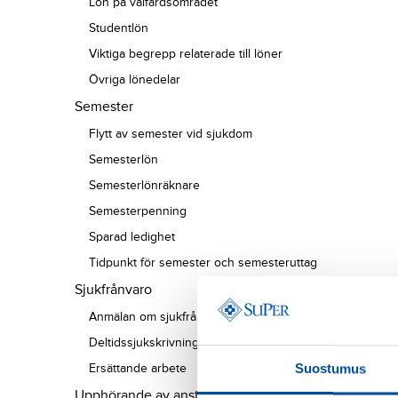
Lön på välfärdsområdet
Studentlön
Viktiga begrepp relaterade till löner
Övriga lönedelar
Semester
Flytt av semester vid sjukdom
Semesterlön
Semesterlönräknare
Semesterpenning
Sparad ledighet
Tidpunkt för semester och semesteruttag
Sjukfrånvaro
Anmälan om sjukfrånvaro
Deltidssjukskrivning
Ersättande arbete
Suostumus
Upphörande av anställningen