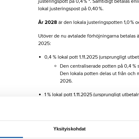
justeringspott på 0,4 % *. Samtidigt betalas e
lokal justeringspost på 0,40 %.
År 2028
är den lokala justeringspotten 1,0 % 
Utöver de nu avtalade förhöjningarna betalas 
2025:
0,4 % lokal pott 1.11.2025 (ursprungligt utb
Den centraliserade potten på 0,4 % som 
Den lokala potten delas ut från och m
2026.
1 % lokal pott 1.11.2025 (ursprungligt utbeta
Förhandlingarna om lönesystemet pågå
motsvarande den lokala potten betala
lönesystemet har tagits i bruk, dock 
lönetillägget betalas alltså sista gå
Yksityiskohdat
Den procentuella lönetilläggen komm