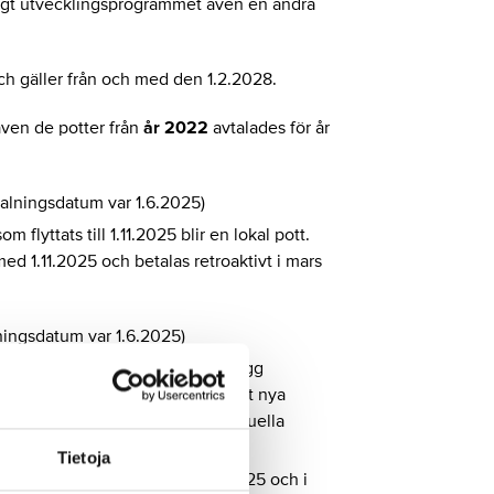
nligt utvecklingsprogrammet även en andra
och gäller från och med den 1.2.2028.
även de potter från
år 2022
avtalades för år
etalningsdatum var 1.6.2025)
flyttats till 1.11.2025 blir en lokal pott.
ed 1.11.2025 och betalas retroaktivt i mars
lningsdatum var 1.6.2025)
r, så ett procentuellt lönetillägg
s från och med 1.11.2025 tills det nya
högst till 30.9.2026. Det procentuella
ngen i oktober 2026.
Tietoja
er att betalas ut i december 2025 och i