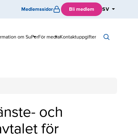
Medlemssidor
Bli medlem
SV
ormation om SuPer
För media
Kontaktuppgifter
Sub
Sub
menu
menu
änste- och
vtalet för