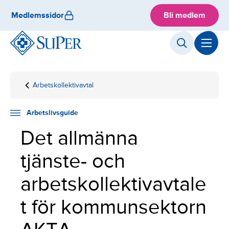
Skip
Medlemssidor
Bli medlem
to
content
Arbetskollektivavtal
Hemsida
Arbetslivsguide
Anställningsfrågor
AKTA
Arbetslivsguide
Det allmänna
tjänste- och
arbetskollektivavtale
t för kommunsektorn