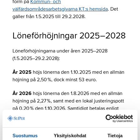
form på
Kommun- och
välfärdsområdesarbetsgivarna KT:s hemsida
. Det
gäller från 1.5.2025 till 29.2.2028.
Löneförhöjningar 2025–2028
Löneförhöjningarna under åren 2025–2028
(1.5.2025–29.2.2028):
År 2025
höjs lönerna den 1.10.2025 med en allmän
höjning på 2,50 %, dock minst 53 euro.
År 2026
höjs lönerna den 1.8.2026 med en allmän
höjning på 2,27 %, samt med en lokal justeringspott
på 0,20 % den 1.10.2026. Samtidigt betalas enligt
löneprogrammet även en andra lokal justeringspott
på 0,40 %.
Suostumus
Yksityiskohdat
Tietoja
År 2027
höjs lönerna den 1.4.2027 med en allmän