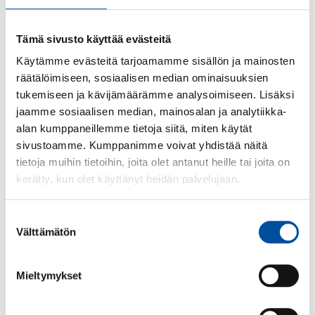
höjning på 2,0 % samt en lokal justeringspott på
0,4 % *. Samtidigt betalas enligt löneprogrammet
Tämä sivusto käyttää evästeitä
även en andra lokal justeringspost på 0,40 %.
Käytämme evästeitä tarjoamamme sisällön ja mainosten
År 2028
är den lokala justeringspotten 1,0 % och
räätälöimiseen, sosiaalisen median ominaisuuksien
gäller från och med den 1.2.2028.
tukemiseen ja kävijämäärämme analysoimiseen. Lisäksi
jaamme sosiaalisen median, mainosalan ja analytiikka-
*Löneförhöjningarna för år 2027 är kopplade till
alan kumppaneillemme tietoja siitä, miten käytät
kollektivavtalet för arbetstagare inom
sivustoamme. Kumppanimme voivat yhdistää näitä
teknologiindustrin så att om nämnda avtal för det
tietoja muihin tietoihin, joita olet antanut heille tai joita on
tredje året sägs upp, och förhöjningarna för det sista
kerätty, kun olet käyttänyt heidän palvelujaan.
året i det ifrågavarande avtalet ändras, ändras även
löneförhöjningarna för år 2027 i detta avtal i samma
Suostumuksen
proportion. Denna bestämmelse gäller inte den
Välttämätön
valinta
förhöjning som följer av löneprogrammet
Mieltymykset
Bilagor