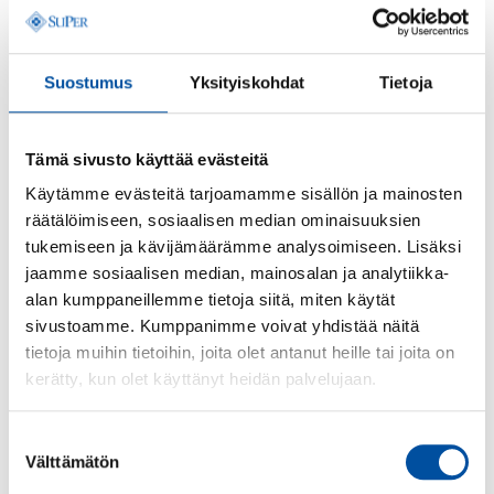
säga cirka 6,5 veckor. Under graviditetsledigheten
kan FPA betala graviditetspenning.
Suostumus
Yksityiskohdat
Tietoja
Se ditt
kollektivavtal
för mer detaljerade
bestämmelser om lönen under
graviditetsledigheten.
Tämä sivusto käyttää evästeitä
Käytämme evästeitä tarjoamamme sisällön ja mainosten
Föräldraledighet
räätälöimiseen, sosiaalisen median ominaisuuksien
tukemiseen ja kävijämäärämme analysoimiseen. Lisäksi
Föräldraledigheten varar i 320 vardagar, det vill säga
jaamme sosiaalisen median, mainosalan ja analytiikka-
cirka 14 månader. Båda föräldrarna har rätt till hälften
alan kumppaneillemme tietoja siitä, miten käytät
av föräldraledigheten, det vill säga 160 dagar. En
sivustoamme. Kumppanimme voivat yhdistää näitä
förälder kan överlåta 0–63 vardagar av sin andel till
tietoja muihin tietoihin, joita olet antanut heille tai joita on
den andra föräldern.
kerätty, kun olet käyttänyt heidän palvelujaan.
Om en förälder tar hand om barnet ensam, kan
Suostumuksen
denne använda alla 320 vardagar själv.
Välttämätön
valinta