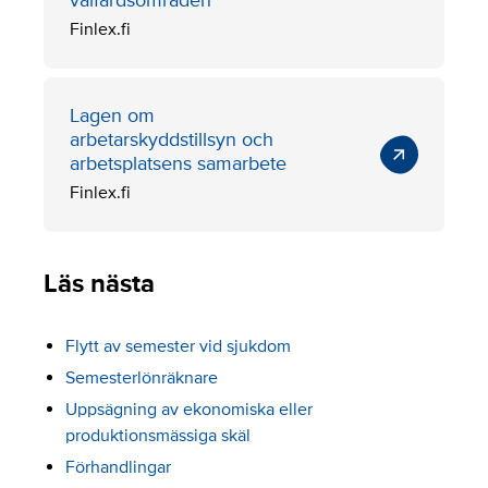
välfärdsområden
Finlex.fi
Lagen om
arbetarskyddstillsyn och
arbetsplatsens samarbete
Finlex.fi
Läs nästa
Flytt av semester vid sjukdom
Semesterlönräknare
Uppsägning av ekonomiska eller
produktionsmässiga skäl
Förhandlingar