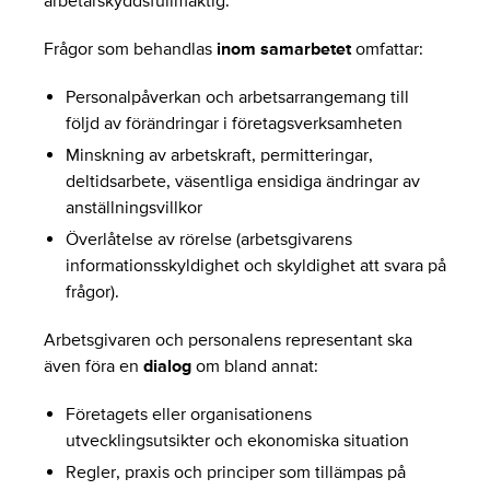
arbetarskyddsfullmäktig.
Frågor som behandlas
inom samarbetet
omfattar:
Personalpåverkan och arbetsarrangemang till
följd av förändringar i företagsverksamheten
Minskning av arbetskraft, permitteringar,
deltidsarbete, väsentliga ensidiga ändringar av
anställningsvillkor
Överlåtelse av rörelse (arbetsgivarens
informationsskyldighet och skyldighet att svara på
frågor).
Arbetsgivaren och personalens representant ska
även föra en
dialog
om bland annat:
Företagets eller organisationens
utvecklingsutsikter och ekonomiska situation
Regler, praxis och principer som tillämpas på