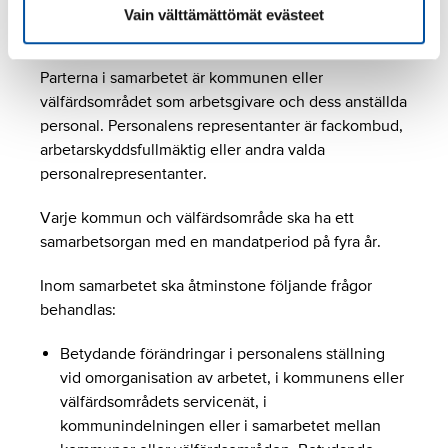
förbättra effektiviteten i den kommunala
Vain välttämättömät evästeet
tjänsteproduktionen och kvaliteten i arbetslivet.
Parterna i samarbetet är kommunen eller
välfärdsområdet som arbetsgivare och dess anställda
personal. Personalens representanter är fackombud,
arbetarskyddsfullmäktig eller andra valda
personalrepresentanter.
Varje kommun och välfärdsområde ska ha ett
samarbetsorgan med en mandatperiod på fyra år.
Inom samarbetet ska åtminstone följande frågor
behandlas:
Betydande förändringar i personalens ställning
vid omorganisation av arbetet, i kommunens eller
välfärdsområdets servicenät, i
kommunindelningen eller i samarbetet mellan