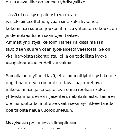
etuja ajava liike on ammattiyhdistysliike.
Tässä ei ole kyse paluusta vanhaan
vastakkainasetteluun, vaan siitä kuka kykenee
kokoamaan suuren joukon ihmisiä yhteisten oikeuksien
ja demokraattisten sääntöjen taakse.
Ammattiyhdistysliike toimii lähes kaikissa maissa
tavoittaen suuren osan työikäisestä väestöstä. Se on
yksi harvoista rakenteista, joilla on todellista kykyä
tasapainottaa taloudellista valtaa.
Samalla on myönnettävä, ettei ammattiyhdistysliike ole
ongelmaton. Sen on uudistuttava, laajennettava
näkökulmiaan ja tarkasteltava omaa rooliaan koko
yhteiskunnan, ei vain jäsenten, näkökulmasta. Tämä ei
ole mahdotonta, mutta se vaatii sekä ay-liikkeeltä että
poliitikoilta halua vuoropuheluun.
Nykyisessä poliittisessa ilmapiirissä