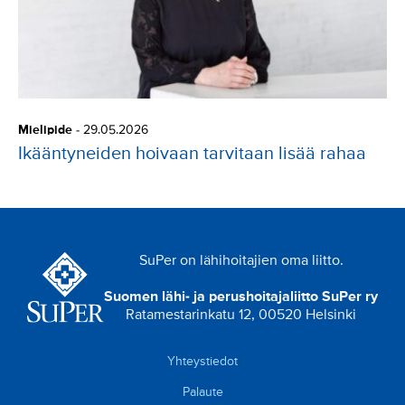
Mielipide
-
29.05.2026
Ikääntyneiden hoivaan tarvitaan lisää rahaa
SuPer on lähihoitajien oma liitto.
Suomen lähi- ja perushoitajaliitto SuPer ry
Ratamestarinkatu 12, 00520 Helsinki
Yhteystiedot
Palaute