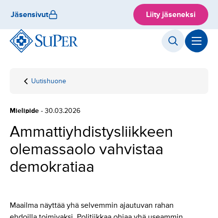
Hyppää
Jäsensivut
Liity jäseneksi
sisältöön
Uutishuone
Etusivu
Ammattiyhdistysliikkeen
olemassaolo vahvistaa
demokratiaa
Mielipide
- 30.03.2026
Ammattiyhdistysliikkeen
olemassaolo vahvistaa
demokratiaa
Maailma näyttää yhä selvemmin ajautuvan rahan
ehdoilla toimivaksi. Politiikkaa ohjaa yhä useammin