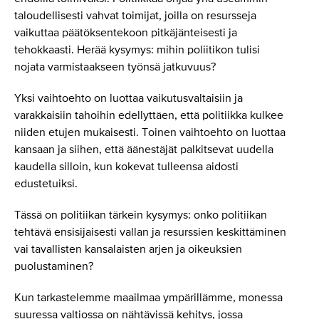
taloudellisesti vahvat toimijat, joilla on resursseja
vaikuttaa päätöksentekoon pitkäjänteisesti ja
tehokkaasti. Herää kysymys: mihin poliitikon tulisi
nojata varmistaakseen työnsä jatkuvuus?
Yksi vaihtoehto on luottaa vaikutusvaltaisiin ja
varakkaisiin tahoihin edellyttäen, että politiikka kulkee
niiden etujen mukaisesti. Toinen vaihtoehto on luottaa
kansaan ja siihen, että äänestäjät palkitsevat uudella
kaudella silloin, kun kokevat tulleensa aidosti
edustetuiksi.
Tässä on politiikan tärkein kysymys: onko politiikan
tehtävä ensisijaisesti vallan ja resurssien keskittäminen
vai tavallisten kansalaisten arjen ja oikeuksien
puolustaminen?
Kun tarkastelemme maailmaa ympärillämme, monessa
suuressa valtiossa on nähtävissä kehitys, jossa