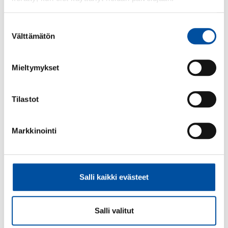
Suostumuksen
Välttämätön
valinta
Kirjoittaja
Mieltymykset
Varapuheenjohtaja
Harri Järvelin
Tilastot
Markkinointi
Lisää aiheesta
Salli kaikki evästeet
Salli valitut