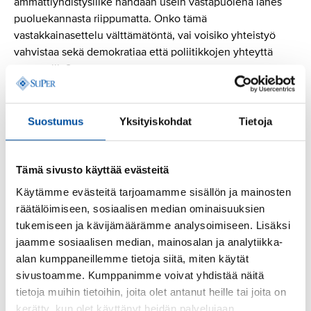
ammattiyhdistysliike nähdään usein vastapuolena lähes
puoluekannasta riippumatta. Onko tämä
vastakkainasettelu välttämätöntä, vai voisiko yhteistyö
vahvistaa sekä demokratiaa että poliitikkojen yhteyttä
äänestäjiin?
Kysymys poliitikoille ja kaikille kansalaisille:
Haluammeko vahvistaa demokratiaa siten, että valitut
Suostumus
Yksityiskohdat
Tietoja
edustajat kokevat olevansa vastuussa äänestäjilleen?
Vai hyväksymmekö kehityksen, jossa päätöksenteko
etääntyy yhä kauemmas tavallisista ihmisistä?
Tämä sivusto käyttää evästeitä
Käytämme evästeitä tarjoamamme sisällön ja mainosten
Demokratia ei rapistu hetkessä, vaan vähitellen kun
räätälöimiseen, sosiaalisen median ominaisuuksien
päätöksenteko etääntyy ihmisistä. Siksi olennaista ei
tukemiseen ja kävijämäärämme analysoimiseen. Lisäksi
ole vain se, ketkä ovat vallassa, vaan se keihin he
jaamme sosiaalisen median, mainosalan ja analytiikka-
kokevat olevansa vastuussa.
alan kumppaneillemme tietoja siitä, miten käytät
sivustoamme. Kumppanimme voivat yhdistää näitä
Onko ammattiyhdistysliike tulevaisuudessa osa
tietoja muihin tietoihin, joita olet antanut heille tai joita on
ratkaisua vai jääkö se pysyvästi sivuun samalla, kun
kerätty, kun olet käyttänyt heidän palvelujaan.
taloudellinen valta kasautuu yhä harvemmille?