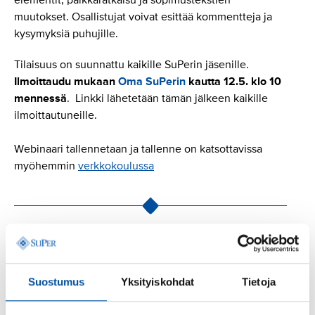
elementit, palkkaratkaisu ja sopimustekstien
muutokset. Osallistujat voivat esittää kommentteja ja
kysymyksiä puhujille.
Tilaisuus on suunnattu kaikille SuPerin jäsenille.
Ilmoittaudu mukaan
Oma SuPerin
kautta 12.5. klo 10
mennessä
. Linkki lähetetään tämän jälkeen kaikille
ilmoittautuneille.
Webinaari tallennetaan ja tallenne on katsottavissa
myöhemmin
verkkokoulussa
Lisää aiheesta
Suostumus
Yksityiskohdat
Tietoja