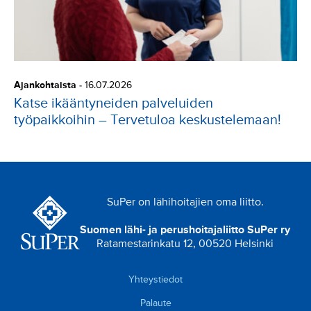
Ajankohtaista
-
16.07.2026
Katse ikääntyneiden palveluiden
työpaikkoihin – Tervetuloa keskustelemaan!
SuPer on lähihoitajien oma liitto.
Suomen lähi- ja perushoitajaliitto SuPer ry
Ratamestarinkatu 12, 00520 Helsinki
Yhteystiedot
Palaute