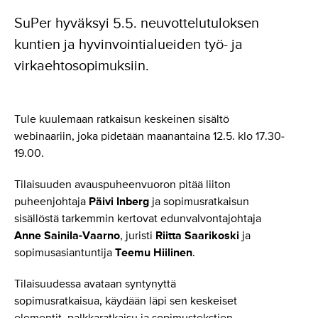
SuPer hyväksyi 5.5. neuvottelutuloksen
kuntien ja hyvinvointialueiden työ- ja
virkaehtosopimuksiin.
Tule kuulemaan ratkaisun keskeinen sisältö
webinaariin, joka pidetään maanantaina 12.5. klo 17.30-
19.00.
Tilaisuuden avauspuheenvuoron pitää liiton
puheenjohtaja
Päivi Inberg
ja sopimusratkaisun
sisällöstä tarkemmin kertovat edunvalvontajohtaja
Anne Sainila-Vaarno
, juristi
Riitta Saarikoski
ja
sopimusasiantuntija
Teemu Hiilinen
.
Tilaisuudessa avataan syntynyttä
sopimusratkaisua, käydään läpi sen keskeiset