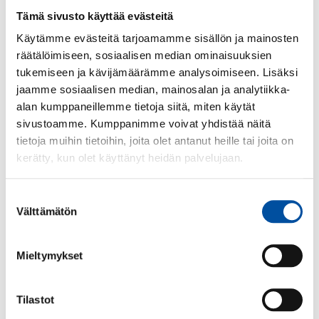
Neuvottelut 2025
Tämä sivusto käyttää evästeitä
Käytämme evästeitä tarjoamamme sisällön ja mainosten
räätälöimiseen, sosiaalisen median ominaisuuksien
Lue seuraavaksi
tukemiseen ja kävijämäärämme analysoimiseen. Lisäksi
jaamme sosiaalisen median, mainosalan ja analytiikka-
alan kumppaneillemme tietoja siitä, miten käytät
sivustoamme. Kumppanimme voivat yhdistää näitä
tietoja muihin tietoihin, joita olet antanut heille tai joita on
kerätty, kun olet käyttänyt heidän palvelujaan.
Suostumuksen
Välttämätön
valinta
Mieltymykset
Ajankohtaista
-
07.08.2026
Tilastot
Tekojen tori -kampanja starttaa jälleen –