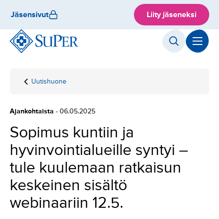
Hyppää
Jäsensivut
Liity jäseneksi
sisältöön
Uutishuone
Etusivu
Sopimus kuntiin
ja
hyvinvointialueille
Ajankohtaista
- 06.05.2025
syntyi – tule
kuulemaan
Sopimus kuntiin ja
ratkaisun
hyvinvointialueille syntyi –
keskeinen sisältö
webinaariin 12.5.
tule kuulemaan ratkaisun
keskeinen sisältö
webinaariin 12.5.