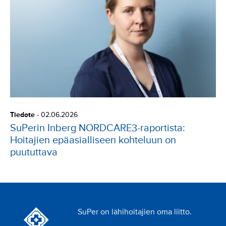
Tiedote
-
02.06.2026
SuPerin Inberg NORDCARE3-raportista:
Hoitajien epäasialliseen kohteluun on
puututtava
SuPer on lähihoitajien oma liitto.