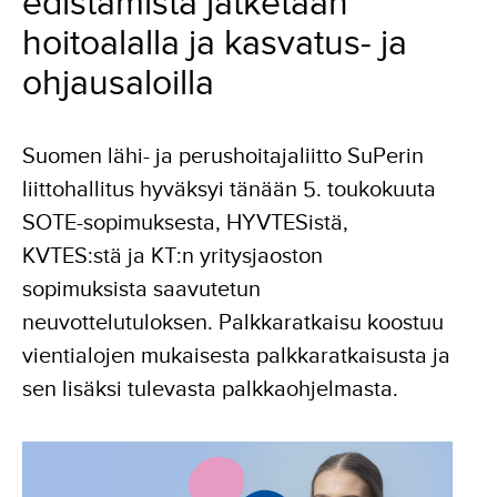
edistämistä jatketaan
hoitoalalla ja kasvatus- ja
ohjausaloilla
Suomen lähi- ja perushoitajaliitto SuPerin
liittohallitus hyväksyi tänään 5. toukokuuta
SOTE-sopimuksesta, HYVTESistä,
KVTES:stä ja KT:n yritysjaoston
sopimuksista saavutetun
neuvottelutuloksen. Palkkaratkaisu koostuu
vientialojen mukaisesta palkkaratkaisusta ja
sen lisäksi tulevasta palkkaohjelmasta.