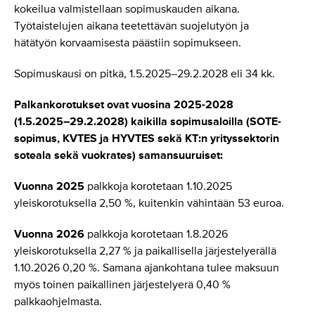
kokeilua valmistellaan sopimuskauden aikana.
Työtaistelujen aikana teetettävän suojelutyön ja
hätätyön korvaamisesta päästiin sopimukseen.
Sopimuskausi on pitkä, 1.5.2025–29.2.2028 eli 34 kk.
Palkankorotukset ovat vuosina 2025-2028
(1.5.2025–29.2.2028) kaikilla sopimusaloilla (SOTE-
sopimus, KVTES ja HYVTES sekä KT:n yrityssektorin
soteala sekä vuokrates) samansuuruiset:
Vuonna 2025
palkkoja korotetaan 1.10.2025
yleiskorotuksella 2,50 %, kuitenkin vähintään 53 euroa.
Vuonna 2026
palkkoja korotetaan 1.8.2026
yleiskorotuksella 2,27 % ja paikallisella järjestelyerällä
1.10.2026 0,20 %. Samana ajankohtana tulee maksuun
myös toinen paikallinen järjestelyerä 0,40 %
palkkaohjelmasta.