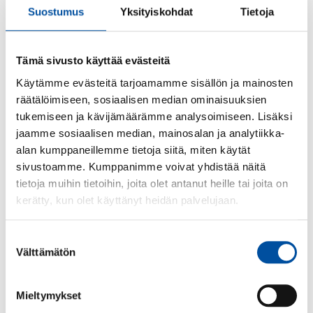
Suostumus
Yksityiskohdat
Tietoja
palkkausta parannetaan, palkkatasa-arvoa edistetään ja
epäkohtia korjataan. Samalla lisätään alan pito- ja
vetovoimaa. Nyt saavutettu ratkaisu jatkaa kehitystä.
Tämä sivusto käyttää evästeitä
Palkkaohjelman jatkaminen oli näiden neuvotteluiden
merkittävä kysymys, SuPerin puheenjohtaja
Päivi
Käytämme evästeitä tarjoamamme sisällön ja mainosten
Inberg
kertoo.
räätälöimiseen, sosiaalisen median ominaisuuksien
tukemiseen ja kävijämäärämme analysoimiseen. Lisäksi
– Kolmevuotinen ratkaisu tuo työrauhan pitkäksi ajaksi.
jaamme sosiaalisen median, mainosalan ja analytiikka-
Kunnat ja hyvinvointialueet voivat keskittyä
alan kumppaneillemme tietoja siitä, miten käytät
pitkäjänteisesti kehittämään työtä, työoloja sekä
sivustoamme. Kumppanimme voivat yhdistää näitä
palkkausjärjestelmän uudistamista,
Inberg
sanoo.
tietoja muihin tietoihin, joita olet antanut heille tai joita on
kerätty, kun olet käyttänyt heidän palvelujaan.
Lisätietoja:
Suostumuksen
Välttämätön
valinta
SuPerin puheenjohtaja
Päivi Inberg,
040 705 9115
Mieltymykset
SuPerin edunvalvontajohtaja
Anne Sainila-Vaarno
,