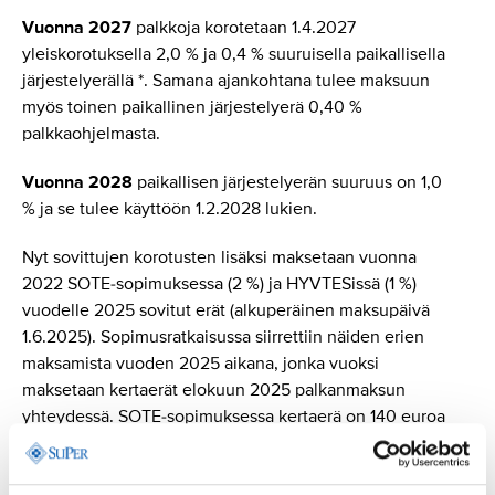
Vuonna 2027
palkkoja korotetaan 1.4.2027
yleiskorotuksella 2,0 % ja 0,4 % suuruisella paikallisella
järjestelyerällä *. Samana ajankohtana tulee maksuun
myös toinen paikallinen järjestelyerä 0,40 %
palkkaohjelmasta.
Vuonna 2028
paikallisen järjestelyerän suuruus on 1,0
% ja se tulee käyttöön 1.2.2028 lukien.
Nyt sovittujen korotusten lisäksi maksetaan vuonna
2022 SOTE-sopimuksessa (2 %) ja HYVTESissä (1 %)
vuodelle 2025 sovitut erät (alkuperäinen maksupäivä
1.6.2025). Sopimusratkaisussa siirrettiin näiden erien
maksamista vuoden 2025 aikana, jonka vuoksi
maksetaan kertaerät elokuun 2025 palkanmaksun
yhteydessä. SOTE-sopimuksessa kertaerä on 140 euroa
ja HYVTESissä 76 euroa.
– On tärkeää, että hoitoalan ja varhaiskasvatuksen