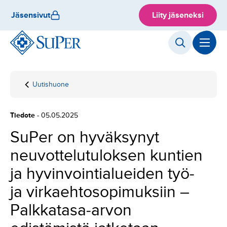
Hyppää
Jäsensivut
Liity jäseneksi
sisältöön
Uutishuone
Etusivu
SuPer on hyväksynyt
neuvottelutuloksen
kuntien ja
Tiedote
- 05.05.2025
hyvinvointialueiden
työ- ja
SuPer on hyväksynyt
virkaehtosopimuksiin
neuvottelutuloksen kuntien
– Palkkatasa-arvon
edistämistä
ja hyvinvointialueiden työ-
jatketaan hoitoalalla
ja kasvatus- ja
ja virkaehtosopimuksiin –
ohjausaloilla
Palkkatasa-arvon