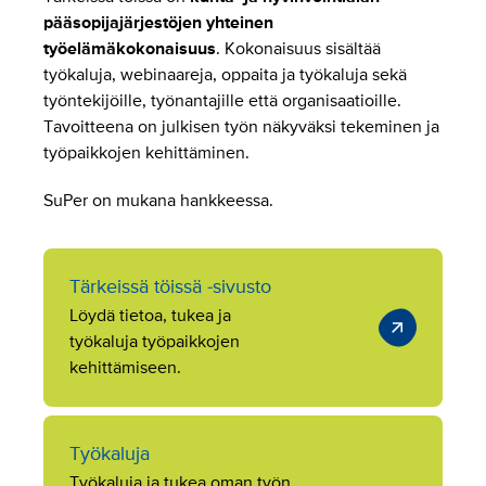
pääsopijajärjestöjen yhteinen
työelämäkokonaisuus
. Kokonaisuus sisältää
työkaluja, webinaareja, oppaita ja työkaluja sekä
työntekijöille, työnantajille että organisaatioille.
Tavoitteena on julkisen työn näkyväksi tekeminen ja
työpaikkojen kehittäminen.
SuPer on mukana hankkeessa.
Tärkeissä töissä -sivusto
Löydä tietoa, tukea ja
työkaluja työpaikkojen
kehittämiseen.
Työkaluja
Työkaluja ja tukea oman työn