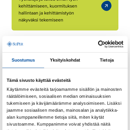
kehittämiseen, kuormituksen
hallintaan ja kehittämistyön
näkyväksi tekemiseen
Tekojen tori
Suostumus
Yksityiskohdat
Tietoja
Tekojen tori on sivusto, jonne kerätään
kuntaorganisaatioiden ja hyvinvointialueiden isoja ja
pieniä kehittämistekoja. Innostavimmat
Tämä sivusto käyttää evästeitä
kehittämisteot palkitaan vuosittain Tärkeissä töissä -
gaalassa, joka järjestetään joulukuussa.
Käytämme evästeitä tarjoamamme sisällön ja mainosten
räätälöimiseen, sosiaalisen median ominaisuuksien
tukemiseen ja kävijämäärämme analysoimiseen. Lisäksi
jaamme sosiaalisen median, mainosalan ja analytiikka-
Tekojen tori -sivusto
alan kumppaneillemme tietoja siitä, miten käytät
Tutustu Tekojen torille
sivustoamme. Kumppanimme voivat yhdistää näitä
lisättyihin kehittämistekoihin.