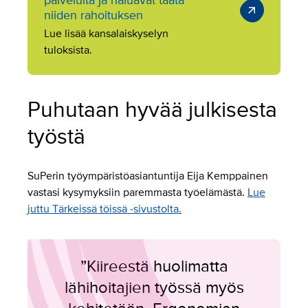
niiden rahoituksen
Lue lisää kansalaiskyselyn
tuloksista.
Puhutaan hyvää julkisesta
työstä
SuPerin työympäristöasiantuntija Eija Kemppainen
vastasi kysymyksiin paremmasta työelämästä.
Lue
juttu Tärkeissä töissä -sivustolta.
”Kiireestä huolimatta
lähihoitajien työssä myös