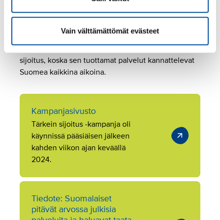
perusteella, jonka mukaan suurin osa kansasta
katsoo, että julkiset palvelut ovat olennaisia toimivan
arjen kannalta.
Vain välttämättömät evästeet
Järjestöjen mukaan julkinen työ on Suomen tärkein
sijoitus, koska sen tuottamat palvelut kannattelevat
Suomea kaikkina aikoina.
Kampanjasivusto
Tärkein sijoitus -kampanja oli
käynnissä pääsiäisen jälkeen
kahden viikon ajan keväällä
2024.
Tiedote: Suomalaiset
pitävät arvossa julkisia
palveluita ja haluavat taata