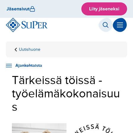
Hyppää
Jäsensivut
Liity jäseneksi
sisältöön
Uutishuone
Etusivu
Ajankohtaista
Tärkeissä
töissä
Ajankohtaista
Tärkeissä töissä -
työelämäkokonaisuu
s