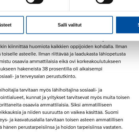
ästeet
Salli valitut
i nuorten miesten koulutustasosta. Koulutuspolkujen
kin kiinnittää huomiota kaikkien oppijoiden kohdalla. Ilman
 toiselle asteelle. Ilman riittävää ja laadukasta lähiopetusta
mistu osaavia ammattilaisia eikä ovi korkeakoulutukseen
kseen hakeneista 38 prosentilla oli aikaisempi
siaali- ja terveysalan perustutkinto.
ihoitajia tarvitaan myös lähihoitajina sosiaali- ja
ntialueet, kunnat ja yritykset tarvitsevat myös muita toisen
rittaneita osaavia ammattilaisia. Siksi ammatilliseen
ikkauksia ja niiden suuruutta on vaikea käsittää. Suomi
veys- ja kasvatusalalla tarvitaan toisen asteen ammatillisen
ä hänen perustarpeisiinsa ja hoidon tarpeisiinsa vastaten.