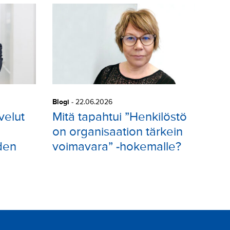
Blogi
-
22.06.2026
velut
Mitä tapahtui ”Henkilöstö
on organisaation tärkein
den
voimavara” -hokemalle?