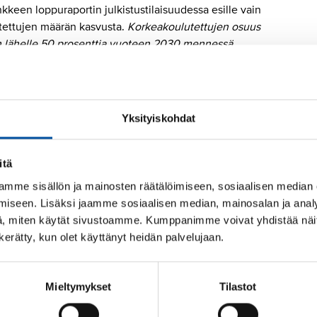
kkeen loppuraportin julkistustilaisuudessa esille vain
utettujen määrän kasvusta.
Korkeakoulutettujen osuus
n lähelle 50 prosenttia vuoteen 2030 mennessä.
ös työryhmän ehdotusta huomion kiinnittämisestä
lmässä?
Erityisesti poikien, nuorten miesten ja
a ammatti- tai korkeakoulutukseen on tuettava nykyistä
Yksityiskohdat
- ja toisen asteen koulutuksessa, muun muassa
itoimia.
itä
mme sisällön ja mainosten räätälöimiseen, sosiaalisen median
iseen. Lisäksi jaamme sosiaalisen median, mainosalan ja analy
, miten käytät sivustoamme. Kumppanimme voivat yhdistää näitä t
sta lähiopetusta sekä soveltuvia
n kerätty, kun olet käyttänyt heidän palvelujaan.
aikkoja ei valmistu osaavia
 korkeakoulutukseen aukea.”
Mieltymykset
Tilastot
vi Inberg