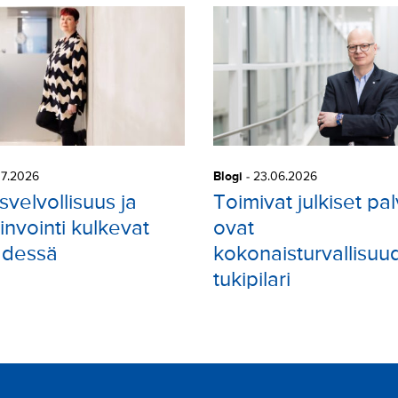
07.2026
Blogi
-
23.06.2026
svelvollisuus ja
Toimivat julkiset pal
invointi kulkevat
ovat
ädessä
kokonaisturvallisuu
tukipilari