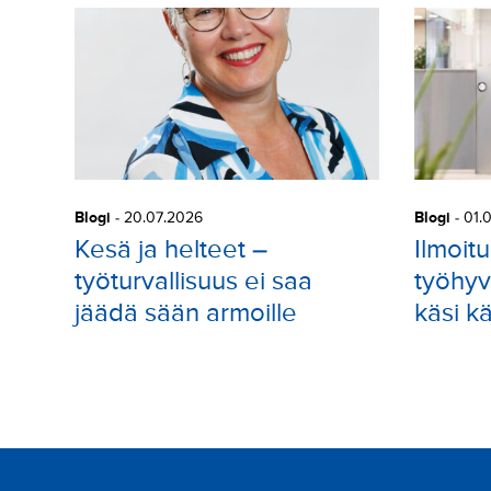
Blogi
-
20.07.2026
Blogi
-
01.
Kesä ja helteet –
Ilmoitu
työturvallisuus ei saa
työhyv
jäädä sään armoille
käsi k