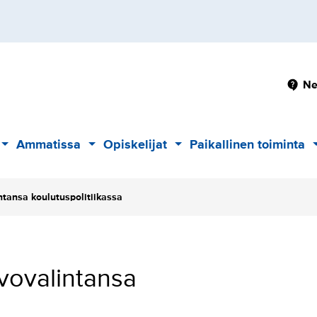
Pä
Ne
Ammatissa
Opiskelijat
Paikallinen toiminta
Alavalikko
Alavalikko
Alavalikko
ntansa koulutuspolitiikassa
rvovalintansa