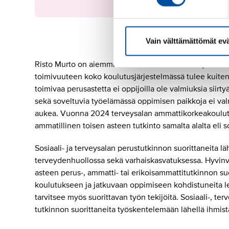
Vain välttämättömät ev
Risto Murto on aiemminkin ollut huolissaan erityisest
toimivuuteen koko koulutusjärjestelmässä tulee kuiten
toimivaa perusastetta ei oppijoilla ole valmiuksia siirtyä
sekä soveltuvia työelämässä oppimisen paikkoja ei val
aukea. Vuonna 2024 terveysalan ammattikorkeakoulutu
ammatillinen toisen asteen tutkinto samalta alalta eli so
Sosiaali- ja terveysalan perustutkinnon suorittaneita läh
terveydenhuollossa sekä varhaiskasvatuksessa. Hyvinvoi
asteen perus-, ammatti- tai erikoisammattitutkinnon suo
koulutukseen ja jatkuvaan oppimiseen kohdistuneita le
tarvitsee myös suorittavan työn tekijöitä. Sosiaali-, ter
tutkinnon suorittaneita työskentelemään lähellä ihmist