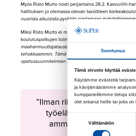
Myös Risto Murto nosti perjantaina 28.2. Kasvuriihi-han
hallituksen jo olemassa olevan tavoitteen korkeakoul
nuorista aikuisista pyritään nostamaan mahdollisimma
Miksi Risto Murto ei median edessä nostanut esiin my
koulutuspolkujen toimivuuteen koko koulutusjärjeste
maahanmuuttajataustaisten opiskelijoiden hakeutumist
Suostumus
tehokkaammin. Tämä edellyttää toimenpiteitä jo perus
opetussuunnitelmien kehittämistä ja kohdennettuja tuk
Tämä sivusto käyttää eväste
Käytämme evästeitä tarjoama
ja kävijämäärämme analysoim
kumppaneillemme tietoja siitä
”Ilman riittävää ja laaduka
olet antanut heille tai joita o
työelämässä oppimisen p
Suostumuksen
ammattilaisia eikä ovi
Välttämätön
valinta
Päi