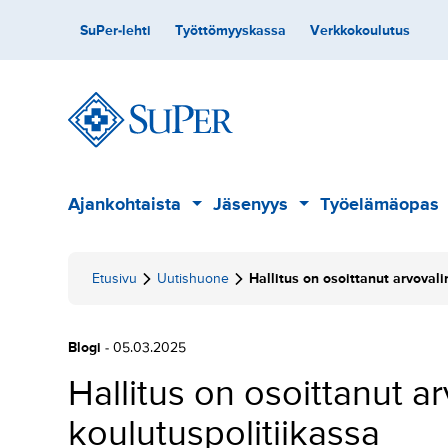
Hyppää
Toissijainen
SuPer-lehti
Työttömyyskassa
Verkkokoulutus
sisältöön
Päävalikko
Ajankohtaista
Jäsenyys
Työelämäopas
Alavalikko
Alavalikko
Etusivu
Uutishuone
Hallitus on osoittanut arvovali
Blogi
- 05.03.2025
Hallitus on osoittanut a
koulutuspolitiikassa