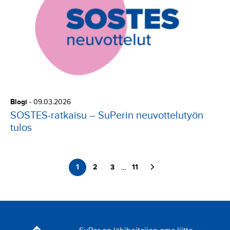
Blogi
-
09.03.2026
SOSTES-ratkaisu – SuPerin neuvottelutyön
tulos
Seuraava sivu
1
2
3
11
…