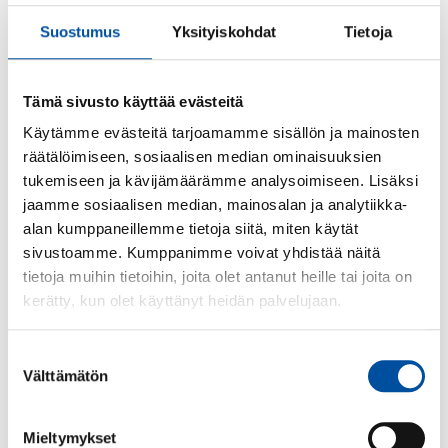
Suostumus
Yksityiskohdat
Tietoja
Tämä sivusto käyttää evästeitä
Käytämme evästeitä tarjoamamme sisällön ja mainosten
räätälöimiseen, sosiaalisen median ominaisuuksien
tukemiseen ja kävijämäärämme analysoimiseen. Lisäksi
jaamme sosiaalisen median, mainosalan ja analytiikka-
Blogi
-
11.06.2026
alan kumppaneillemme tietoja siitä, miten käytät
Hyvän työyhteisön voima ja
sivustoamme. Kumppanimme voivat yhdistää näitä
vammaispalvelutyön ilo
tietoja muihin tietoihin, joita olet antanut heille tai joita on
kerätty, kun olet käyttänyt heidän palvelujaan.
Suostumuksen
Välttämätön
valinta
Mieltymykset