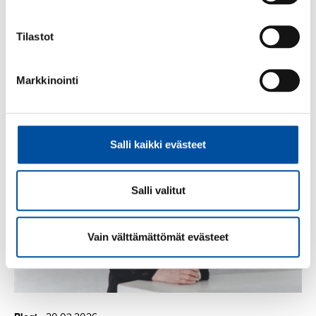
Tilastot
Markkinointi
Blogi
-
21.05.2026
Ihmisarvo ei saa päättyä hoitolaitoksen ovella
Salli kaikki evästeet
Salli valitut
Vain välttämättömät evästeet