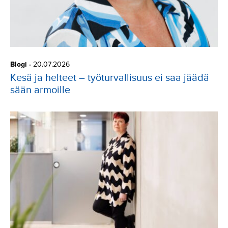
o
r
i
Blogi
-
20.07.2026
a
Kesä ja helteet – työturvallisuus ei saa jäädä
sään armoille
t
: