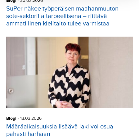
Blogi
-
20.03.2026
SuPer näkee työperäisen maahanmuuton
sote-sektorilla tarpeellisena – riittävä
ammatillinen kielitaito tulee varmistaa
Blogi
-
13.03.2026
Määräaikaisuuksia lisäävä laki voi osua
pahasti harhaan