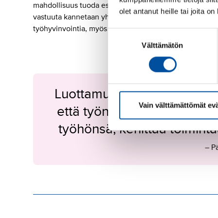
mahdollisuus tuoda esiin havaitut epäkohdat turvallises
olet antanut heille tai joita o
vastuuta kannetaan yhdessä ja joissa työntekijöiden o
työhyvinvointia, myös laadukkaampia palveluja, kaikki
Suostumuksen
Välttämätön
valinta
Luottamus ei synny pelkästää
Vain välttämättömät ev
että työntekijöille anneta
työhönsä, kehittää toimint
– Pä