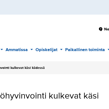
Pä
Ne
Ammatissa
Opiskelijat
Paikallinen toiminta
Alavalikko
Alavalikko
Alavalikko
nvointi kulkevat käsi kädessä
yöhyvinvointi kulkevat käsi