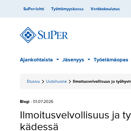
Hyppää
Toissijainen
SuPer-lehti
Työttömyyskassa
Verkkokoulutus
sisältöön
Päävalikko
Ajankohtaista
Jäsenyys
Työelämäopas
Alavalikko
Alavalikko
Etusivu
Uutishuone
Ilmoitusvelvollisuus ja työhyvi
Blogi
- 01.07.2026
Ilmoitusvelvollisuus ja t
kädessä