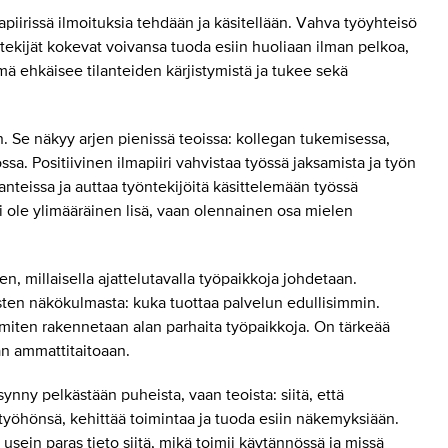
piirissä ilmoituksia tehdään ja käsitellään. Vahva työyhteisö
tekijät kokevat voivansa tuoda esiin huoliaan ilman pelkoa,
mä ehkäisee tilanteiden kärjistymistä ja tukee sekä
n. Se näkyy arjen pienissä teoissa: kollegan tukemisessa,
a. Positiivinen ilmapiiri vahvistaa työssä jaksamista ja työn
lanteissa ja auttaa työntekijöitä käsittelemään työssä
ei ole ylimääräinen lisä, vaan olennainen osa mielen
, millaisella ajattelutavalla työpaikkoja johdetaan.
sten näkökulmasta: kuka tuottaa palvelun edullisimmin.
 miten rakennetaan alan parhaita työpaikkoja. On tärkeää
än ammattitaitoaan.
ynny pelkästään puheista, vaan teoista: siitä, että
työhönsä, kehittää toimintaa ja tuoda esiin näkemyksiään.
 usein paras tieto siitä, mikä toimii käytännössä ja missä