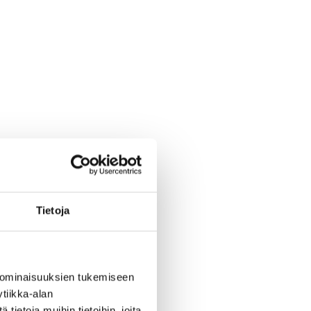
Tietoja
 ominaisuuksien tukemiseen
tiikka-alan
ietoja muihin tietoihin, joita