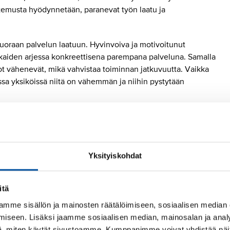
temusta hyödynnetään, paranevat työn laatu ja
uoraan palvelun laatuun. Hyvinvoiva ja motivoitunut
kkaiden arjessa konkreettisena parempana palveluna. Samalla
ot vähenevät, mikä vahvistaa toiminnan jatkuvuutta. Vaikka
issa yksiköissä niitä on vähemmän ja niihin pystytään
nantaja panostaa luottamukseen, arvostukseen ja avoimeen
vät työssä. Kyse ei ole ensisijaisesti suurista taloudellisista
sta, vaan arjen johtamisesta ja työyhteisön rakenteista.
Yksityiskohdat
e ei ole irrallinen velvoite, vaan väline, jonka avulla
iakkaiden että työntekijöiden hyvinvoinnin. Kun ilmoituksia
rissä ja yhdessä työyhteisönä, ne eivät näyttäydy
itä
mme sisällön ja mainosten räätälöimiseen, sosiaalisen median
iseen. Lisäksi jaamme sosiaalisen median, mainosalan ja analy
ssä tehtävässä. Jokaisella lähihoitajalla tulee olla oikeus ja
, miten käytät sivustoamme. Kumppanimme voivat yhdistää näitä t