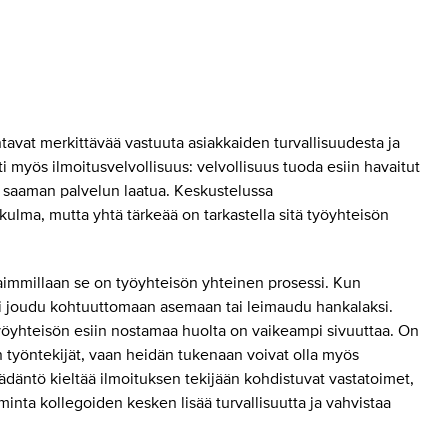
antavat merkittävää vastuuta asiakkaiden turvallisuudesta ja
i myös ilmoitusvelvollisuus: velvollisuus tuoda esiin havaitut
en saaman palvelun laatua. Keskustelussa
kulma, mutta yhtä tärkeää on tarkastella sitä työyhteisön
haimmillaan se on työyhteisön yhteinen prosessi. Kun
 ei joudu kohtuuttomaan asemaan tai leimaudu hankalaksi.
yöyhteisön esiin nostamaa huolta on vaikeampi sivuuttaa. On
n työntekijät, vaan heidän tukenaan voivat olla myös
ädäntö kieltää ilmoituksen tekijään kohdistuvat vastatoimet,
inta kollegoiden kesken lisää turvallisuutta ja vahvistaa