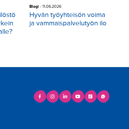
Blogi
-
11.06.2026
ilöstö
Hyvän työyhteisön voima
rkein
ja vammaispalvelutyön ilo
lle?