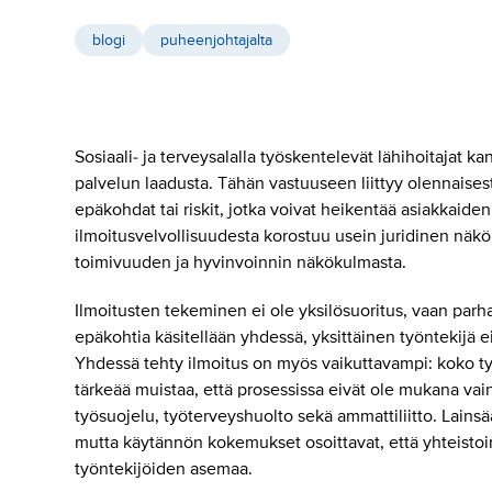
blogi
puheenjohtajalta
Sosiaali- ja terveysalalla työskentelevät lähihoitajat k
palvelun laadusta. Tähän vastuuseen liittyy olennaisest
epäkohdat tai riskit, jotka voivat heikentää asiakkaid
ilmoitusvelvollisuudesta korostuu usein juridinen näkö
toimivuuden ja hyvinvoinnin näkökulmasta.
Ilmoitusten tekeminen ei ole yksilösuoritus, vaan par
epäkohtia käsitellään yhdessä, yksittäinen työntekijä
Yhdessä tehty ilmoitus on myös vaikuttavampi: koko t
tärkeää muistaa, että prosessissa eivät ole mukana vai
työsuojelu, työterveyshuolto sekä ammattiliitto. Lainsä
mutta käytännön kokemukset osoittavat, että yhteistoim
työntekijöiden asemaa.