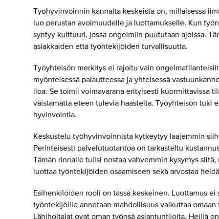
Työhyvinvoinnin kannalta keskeistä on, millaisessa ilma
luo perustan avoimuudelle ja luottamukselle. Kun työn
syntyy kulttuuri, jossa ongelmiin puututaan ajoissa. Tä
asiakkaiden että työntekijöiden turvallisuutta.
Työyhteisön merkitys ei rajoitu vain ongelmatilanteisii
myönteisessä palautteessa ja yhteisessä vastuunkannoss
iloa. Se toimii voimavarana erityisesti kuormittavissa ti
väistämättä eteen tulevia haasteita. Työyhteisön tuki 
hyvinvointia.
Keskustelu työhyvinvoinnista kytkeytyy laajemmin siihen
Perinteisesti palvelutuotantoa on tarkasteltu kustannu
Tämän rinnalle tulisi nostaa vahvemmin kysymys siitä,
luottaa työntekijöiden osaamiseen sekä arvostaa heid
Esihenkilöiden rooli on tässä keskeinen. Luottamus ei s
työntekijöille annetaan mahdollisuus vaikuttaa omaan 
Lähihoitajat ovat oman työnsä asiantuntijoita. Heillä on