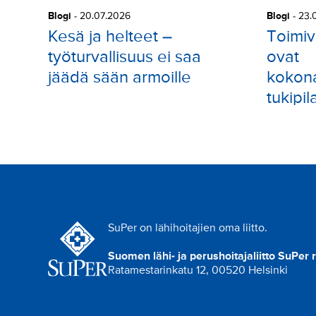
Blogi
-
20.07.2026
Blogi
-
23.
Kesä ja helteet –
Toimiva
työturvallisuus ei saa
ovat
jäädä sään armoille
kokona
tukipila
SuPer on lähihoitajien oma liitto.
Suomen lähi- ja perushoitajaliitto SuPer 
Ratamestarinkatu 12, 00520 Helsinki