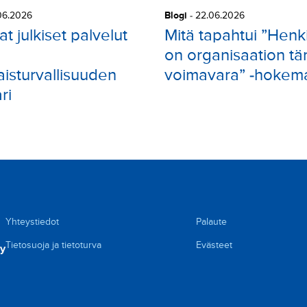
06.2026
Blogi
-
22.06.2026
t julkiset palvelut
Mitä tapahtui ”Henk
on organisaation tä
isturvallisuuden
voimavara” -hokema
ri
Yhteystiedot
Palaute
Tietosuoja ja tietoturva
Evästeet
ry