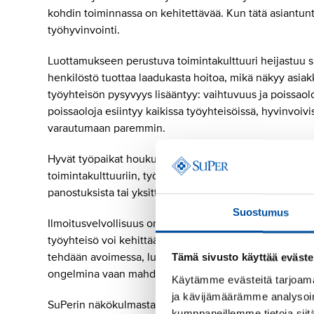
kohdin toiminnassa on kehitettävää. Kun tätä asiantun
työhyvinvointi.
Luottamukseen perustuva toimintakulttuuri heijastuu s
henkilöstö tuottaa laadukasta hoitoa, mikä näkyy asia
työyhteisön pysyvyys lisääntyy: vaihtuvuus ja poissaol
poissaoloja esiintyy kaikissa työyhteisöissä, hyvinvoiv
varautumaan paremmin.
Hyvät työpaikat houkuttelevat työntekijöitä. Kun työ
toimintakulttuuriin, työntekijöitä löytyy ja he myös pysy
panostuksista tai yksittäisistä työhyvinvointitempauksi
Suostumus
Ilmoitusvelvollisuus on lopulta osa tätä kokonaisuutta. S
työyhteisö voi kehittää toimintaansa ja turvata sekä as
tehdään avoimessa, luottamukseen perustuvassa ilmapii
Tämä sivusto käyttää eväste
ongelmina vaan mahdollisuuksina parantaa toimintaa.
Käytämme evästeitä tarjoama
ja kävijämäärämme analysoim
SuPerin näkökulmasta keskeistä on tukea työntekijöitä tä
kumppaneillemme tietoja siitä