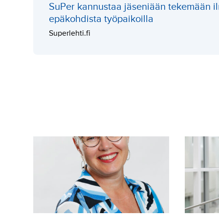
SuPer kannustaa jäseniään tekemään il
epäkohdista työpaikoilla
Superlehti.fi