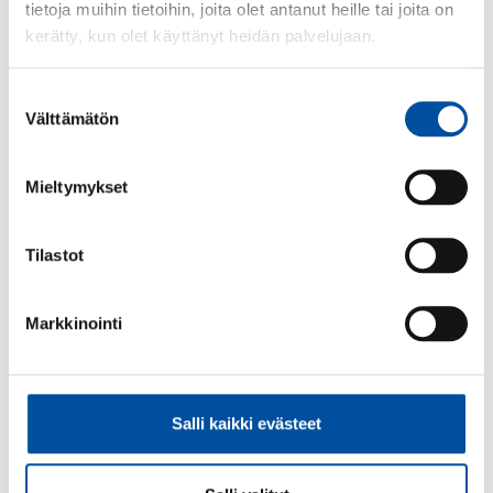
tietoja muihin tietoihin, joita olet antanut heille tai joita on
kerätty, kun olet käyttänyt heidän palvelujaan.
Lisätietoja
Suostumuksen
Välttämätön
valinta
Asiantuntija
Tarja Pajunen
Mieltymykset
09 2727 9154
Tilastot
Sairaalat, ensihoito, terveysasemat,
välinehuolto, lääkitys- ja potilasturvallisuus,
hoitosuositukset sekä kirjaaminen
Markkinointi
Lisää aiheesta
Salli kaikki evästeet