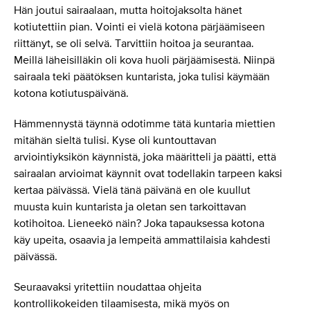
Hän joutui sairaalaan, mutta hoitojaksolta hänet
kotiutettiin pian. Vointi ei vielä kotona pärjäämiseen
riittänyt, se oli selvä. Tarvittiin hoitoa ja seurantaa.
Meillä läheisilläkin oli kova huoli pärjäämisestä. Niinpä
sairaala teki päätöksen kuntarista, joka tulisi käymään
kotona kotiutuspäivänä.
Hämmennystä täynnä odotimme tätä kuntaria miettien
mitähän sieltä tulisi. Kyse oli kuntouttavan
arviointiyksikön käynnistä, joka määritteli ja päätti, että
sairaalan arvioimat käynnit ovat todellakin tarpeen kaksi
kertaa päivässä. Vielä tänä päivänä en ole kuullut
muusta kuin kuntarista ja oletan sen tarkoittavan
kotihoitoa. Lieneekö näin? Joka tapauksessa kotona
käy upeita, osaavia ja lempeitä ammattilaisia kahdesti
päivässä.
Seuraavaksi yritettiin noudattaa ohjeita
kontrollikokeiden tilaamisesta, mikä myös on