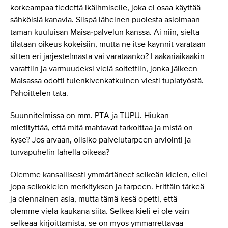
korkeampaa tiedettä ikäihmiselle, joka ei osaa käyttää
sähköisiä kanavia. Siispä läheinen puolesta asioimaan
tämän kuuluisan Maisa-palvelun kanssa. Ai niin, sieltä
tilataan oikeus kokeisiin, mutta ne itse käynnit varataan
sitten eri järjestelmästä vai varataanko? Lääkäriaikaakin
varattiin ja varmuudeksi vielä soitettiin, jonka jälkeen
Maisassa odotti tulenkivenkatkuinen viesti tuplatyöstä.
Pahoittelen tätä.
Suunnitelmissa on mm. PTA ja TUPU. Hiukan
mietityttää, että mitä mahtavat tarkoittaa ja mistä on
kyse? Jos arvaan, olisiko palvelutarpeen arviointi ja
turvapuhelin lähellä oikeaa?
Olemme kansallisesti ymmärtäneet selkeän kielen, ellei
jopa selkokielen merkityksen ja tarpeen. Erittäin tärkeä
ja olennainen asia, mutta tämä kesä opetti, että
olemme vielä kaukana siitä. Selkeä kieli ei ole vain
selkeää kirjoittamista, se on myös ymmärrettävää