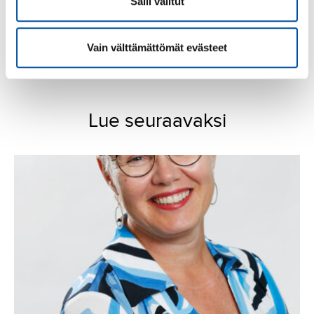
Ymmärrettävän kielen avulla
Salli valitut
osallisuutta ja hyvinvointia
(soste.fi)
Vain välttämättömät evästeet
Webinaari 30.9.2025
Lue seuraavaksi