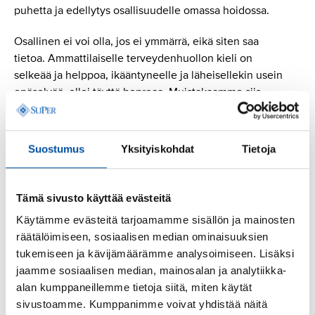
puhetta ja edellytys osallisuudelle omassa hoidossa.
Osallinen ei voi olla, jos ei ymmärrä, eikä siten saa
tietoa. Ammattilaiselle terveydenhuollon kieli on
selkeää ja helppoa, ikääntyneelle ja läheisellekin usein
epäselvää, ellei täyttä hepreaa. Muistakaamme siis
puhua kielellä, jota asiakas, potilas ja läheinenkin
ymmärtää.
Suostumus
Yksityiskohdat
Tietoja
Otetaan kaikki kirjaimet käyttöön!
Tämä sivusto käyttää evästeitä
Käytämme evästeitä tarjoamamme sisällön ja mainosten
”Osallinen ei voi olla, jos ei
räätälöimiseen, sosiaalisen median ominaisuuksien
ymmärrä, eikä siten saa tietoa.”
tukemiseen ja kävijämäärämme analysoimiseen. Lisäksi
jaamme sosiaalisen median, mainosalan ja analytiikka-
Asiantuntija Tarja Pajunen
alan kumppaneillemme tietoja siitä, miten käytät
sivustoamme. Kumppanimme voivat yhdistää näitä