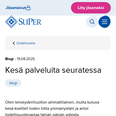
Hyppää
Jäsensivut
Liity jäseneksi
sisältöön
Uutishuone
Etusivu
Kesä
palveluita
seuratessa
Blogi
- 19.08.2025
Kesä palveluita seuratessa
blogi
Olen terveydenhuollon ammattilainen, mutta kuluva
kesä koetteli toden totta ymmärrystäni ja antoi
todellisuusterapiaa tämän päivän sotesta.