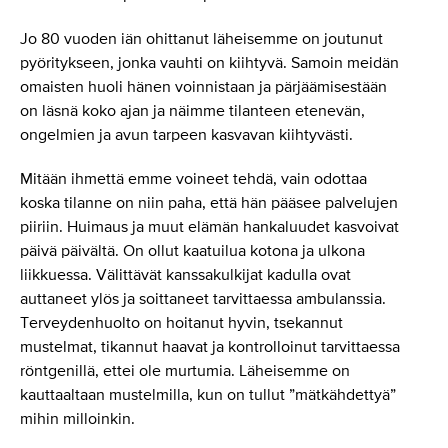
Jo 80 vuoden iän ohittanut läheisemme on joutunut
pyöritykseen, jonka vauhti on kiihtyvä. Samoin meidän
omaisten huoli hänen voinnistaan ja pärjäämisestään
on läsnä koko ajan ja näimme tilanteen etenevän,
ongelmien ja avun tarpeen kasvavan kiihtyvästi.
Mitään ihmettä emme voineet tehdä, vain odottaa
koska tilanne on niin paha, että hän pääsee palvelujen
piiriin. Huimaus ja muut elämän hankaluudet kasvoivat
päivä päivältä. On ollut kaatuilua kotona ja ulkona
liikkuessa. Välittävät kanssakulkijat kadulla ovat
auttaneet ylös ja soittaneet tarvittaessa ambulanssia.
Terveydenhuolto on hoitanut hyvin, tsekannut
mustelmat, tikannut haavat ja kontrolloinut tarvittaessa
röntgenillä, ettei ole murtumia. Läheisemme on
kauttaaltaan mustelmilla, kun on tullut ”mätkähdettyä”
mihin milloinkin.