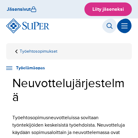
Hyppää
Jäsensivut
Liity jäseneksi
sisältöön
Työehtosopimukset
Etusivu
Työelämäopas
Työsuhdeasiat
Neuvottelujärjestelmä
Työelämäopas
Neuvottelujärjestelm
ä
Työehtosopimusneuvotteluissa sovitaan
työntekijöiden keskeisistä työehdoista. Neuvotteluja
käydään sopimusaloittain ja neuvottelemassa ovat