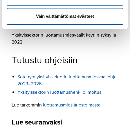
Yksityissektorilla Sote ry:llä on yhteiset (SuPer, ERTO
ja Tehy) luottamusmiehet. SuPer sekä Sote ry
järjestävät koulutuksia ja tilaisuuksia jäsenliittojensa
Vain välttämättömät evästeet
jäsenille.
Yksityissektorin luottamusmiesvaalit käytiin syksyllä
2022.
Tutustu ohjeisiin
Sote ry:n yksityissektorin luottamusmiesvaaliohje
2023–2026
Yksityissektorin luottamushenkilöilmoitus
Lue tarkemmin
luottamusmiesjärjestelmästä
Lue seuraavaksi