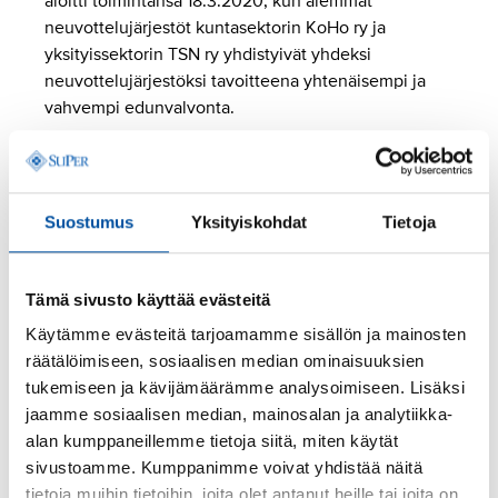
aloitti toimintansa 18.3.2020, kun aiemmat
neuvottelujärjestöt kuntasektorin KoHo ry ja
yksityissektorin TSN ry yhdistyivät yhdeksi
neuvottelujärjestöksi tavoitteena yhtenäisempi ja
vahvempi edunvalvonta.
Hyvinvointialueet ja
kuntasektori
Suostumus
Yksityiskohdat
Tietoja
Sosiaali- ja terveysalan neuvottelujärjestö Sote ry:ssä
neuvottelevat hyvinvointialueilla ja kuntasektorilla
Tämä sivusto käyttää evästeitä
SuPer ja Tehy. Sote ry neuvottelee Sosiaali- ja
Käytämme evästeitä tarjoamamme sisällön ja mainosten
terveydenhuollon työ- ja virkaehtosopimuksen eli
räätälöimiseen, sosiaalisen median ominaisuuksien
SOTE-sopimuksen
, Hyvinvointialan yleisen virka- ja
tukemiseen ja kävijämäärämme analysoimiseen. Lisäksi
työehtosopimuksen
HYVTES
ja Kunnallisen yleisen
jaamme sosiaalisen median, mainosalan ja analytiikka-
virka- ja työehtosopimuksen
KVTES
.
alan kumppaneillemme tietoja siitä, miten käytät
sivustoamme. Kumppanimme voivat yhdistää näitä
Hyvinvointialueilla ja kuntasektorilla SuPerilla on
tietoja muihin tietoihin, joita olet antanut heille tai joita on