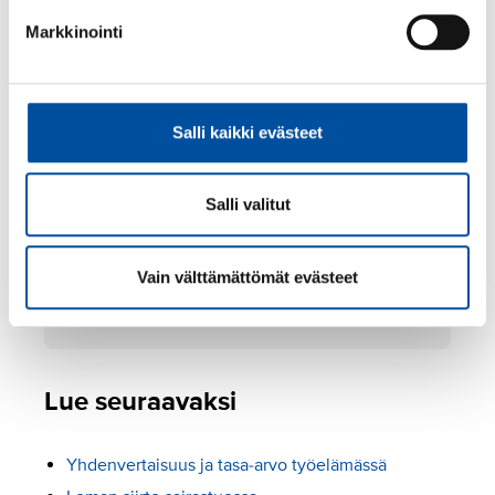
Markkinointi
Jos työnantaja kieltäytyy tekemästä sopimuksen
osittaisesta vanhempainvapaasta, tämä on
perusteltava kirjallisesti.
Salli kaikki evästeet
Katso myös
Salli valitut
Raskaana tai
Vain välttämättömät evästeet
perhevapaalla olevan
irtisanominen
Lue seuraavaksi
Yhdenvertaisuus ja tasa-arvo työelämässä