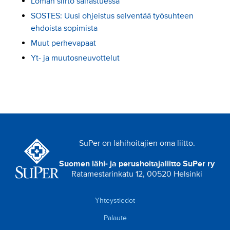
Loman siirto sairastuessa
SOSTES: Uusi ohjeistus selventää työsuhteen
ehdoista sopimista
Muut perhevapaat
Yt- ja muutosneuvottelut
SuPer on lähihoitajien oma liitto.
Suomen lähi- ja perushoitajaliitto SuPer ry
Ratamestarinkatu 12, 00520 Helsinki
Yhteystiedot
Palaute