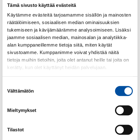
vanhempainrahaa. Työsuhteessasi sovellettavan
Tämä sivusto käyttää evästeitä
työehtosopimuksen
mukaan osa vanhempainvapaan
Käytämme evästeitä tarjoamamme sisällön ja mainosten
ajasta voi olla myös palkallista.
räätälöimiseen, sosiaalisen median ominaisuuksien
tukemiseen ja kävijämäärämme analysoimiseen. Lisäksi
Osittainen
jaamme sosiaalisen median, mainosalan ja analytiikka-
vanhempainvapaa
alan kumppaneillemme tietoja siitä, miten käytät
sivustoamme. Kumppanimme voivat yhdistää näitä
tietoja muihin tietoihin, joita olet antanut heille tai joita on
Työnantaja ja työntekijä voivat sopia, että työntekijä
kerätty, kun olet käyttänyt heidän palvelujaan.
pitää vanhempainvapaata osa-aikaisesti sekä osa-
aikatyön ehdoista.
Suostumuksen
Välttämätön
valinta
Osittaisen vanhempainvapaan osa-aikatyön
keskeyttämisestä sekä ehtojen muuttamisesta on
sovittava. Jos sopimukseen ei päästä, työntekijällä
Mieltymykset
on oikeus perustellusta syystä keskeyttää osa-
aikatyö sekä palata kokoaikaiselle
Tilastot
vanhempainvapaalle tai noudattamaan aikaisempaa
työaikaansa.