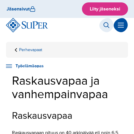
Hyppää
Jäsensivut
Liity jäseneksi
sisältöön
Perhevapaat
Etusivu
Työelämäopas
Työuran
Raskausvapaa ja
aikana
vanhempainvapaa
Työelämäopas
Raskausvapaa ja
vanhempainvapaa
Raskausvapaa
Raskausvapaan pituus on 40 arkipäivää eli noin 6,5