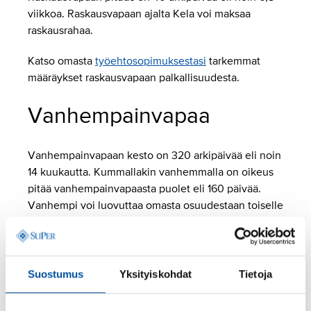
viikkoa. Raskausvapaan ajalta Kela voi maksaa
raskausrahaa.
Katso omasta
työehtosopimuksestasi
tarkemmat
määräykset raskausvapaan palkallisuudesta.
Vanhempainvapaa
Vanhempainvapaan kesto on 320 arkipäivää eli noin
14 kuukautta. Kummallakin vanhemmalla on oikeus
pitää vanhempainvapaasta puolet eli 160 päivää.
Vanhempi voi luovuttaa omasta osuudestaan toiselle
vanhemmalle 0–63 arkipäivää.
Jos vanhempi pitää huolta lapsesta yksin, hän voi
käyttää yksin kaikki 320 arkipäivää.
Suostumus
Yksityiskohdat
Tietoja
Vanhempainvapaan ajalta Kela voi maksaa