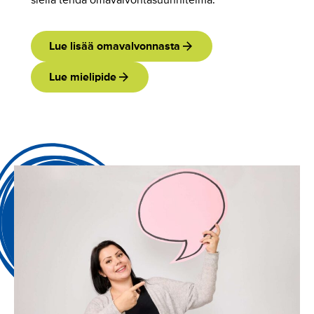
siellä tehdä omavalvontasuunnitelma.
Lue lisää omavalvonnasta
Lue mielipide