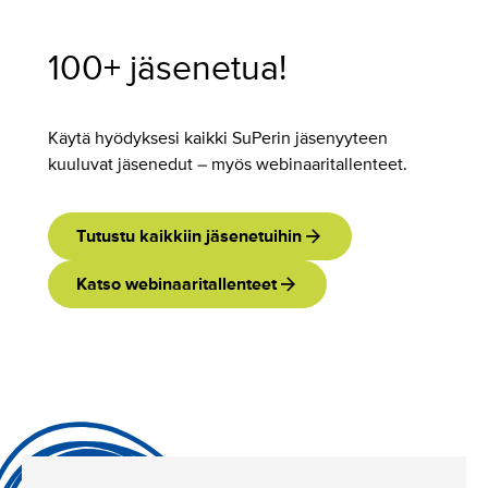
100+ jäsenetua!
Käytä hyödyksesi kaikki SuPerin jäsenyyteen
kuuluvat jäsenedut – myös webinaaritallenteet.
Tutustu kaikkiin jäsenetuihin
Katso webinaaritallenteet