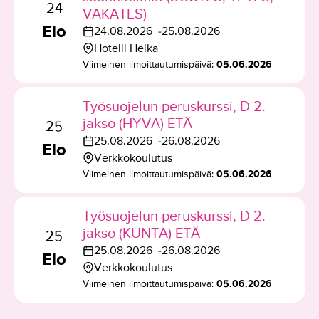
a
24
VAKATES)
t
t
l
Elo
24.08.2026
25.08.2026
u
u
T
k
Hotelli Helka
m
m
a
T
a
Viimeinen ilmoittautumispäivä:
05.06.2026
a
a
p
a
a
a
p
a
p
l
a
Työsuojelun peruskurssi, D 2.
h
a
k
i
jakso (HYVA) ETÄ
t
h
25
a
k
25.08.2026
26.08.2026
u
t
Elo
T
a
k
Verkkokoulutus
m
u
a
T
a
Viimeinen ilmoittautumispäivä:
05.06.2026
a
m
p
a
a
a
a
p
l
p
Työsuojelun peruskurssi, D 2.
h
a
k
a
jakso (KUNTA) ETÄ
t
h
25
a
i
25.08.2026
26.08.2026
u
t
Elo
T
a
k
Verkkokoulutus
m
u
a
T
k
Viimeinen ilmoittautumispäivä:
05.06.2026
a
m
p
a
a
a
a
a
p