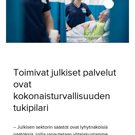
Toimivat julkiset palvelut
ovat
kokonaisturvallisuuden
tukipilari
– Julkisen sektorin säästöt ovat lyhytnäköisiä
päätöksiä, joilla rapautetaan yhteiskuntamme