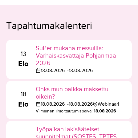
Tapahtumakalenteri
SuPer mukana messuilla:
13
Varhaiskasvattaja Pohjanmaa
Elo
2026
13.08.2026
13.08.2026
T
a
p
Onks mun palkka maksettu
18
a
oikein?
Elo
h
18.08.2026
18.08.2026
Webinaari
T
T
t
Viimeinen ilmoittautumispäivä:
18.08.2026
a
a
u
p
p
m
Työpaikan lakisääteiset
a
a
a
suunnitelmat (SOSTES, TPTES,
h
h