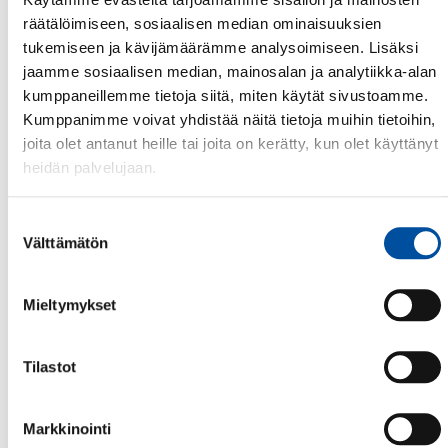
räätälöimiseen, sosiaalisen median ominaisuuksien
tukemiseen ja kävijämäärämme analysoimiseen. Lisäksi
IKÄIHMISTEN HOITO
jaamme sosiaalisen median, mainosalan ja analytiikka-alan
Henkilöstömitoitus
kumppaneillemme tietoja siitä, miten käytät sivustoamme.
Kumppanimme voivat yhdistää näitä tietoja muihin tietoihin,
vanhustenhoidossa
joita olet antanut heille tai joita on kerätty, kun olet käyttänyt
heidän palvelujaan.
Riittävä koulutetun hoitohenkilöstön määrä ja
Suostumuksen
tehokas valvonta ovat välttämättömiä turvallisen
Välttämätön
valinta
hoidon turvaamiseksi ikäihmisten hoidossa.
Yhteisöllisellä asumisella hyvinvointialueet hakevat
säästöjä, koska siihen ei ole säädetty
Mieltymykset
henkilöstömitoitusta.
Tilastot
Lue tiedote
Lue mielipide
Markkinointi