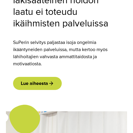
lakisääteinen hoidon
laatu ei toteudu
ikäihmisten palveluissa
SuPerin selvitys paljastaa isoja ongelmia
ikääntyneiden palveluissa, mutta kertoo myös
lähihoitajien vahvasta ammattitaidosta ja
motivaatiosta.
Lue aiheesta