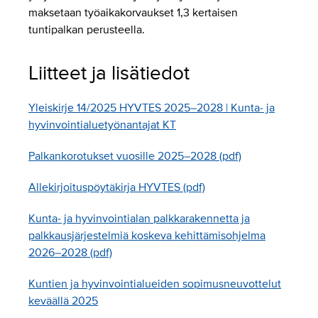
maksetaan työaikakorvaukset 1,3 kertaisen
tuntipalkan perusteella.
Liitteet ja lisätiedot
Yleiskirje 14/2025 HYVTES 2025–2028 | Kunta- ja
hyvinvointialuetyönantajat KT
Palkankorotukset vuosille 2025–2028 (pdf)
Allekirjoituspöytäkirja HYVTES (pdf)
Kunta- ja hyvinvointialan palkkarakennetta ja
palkkausjärjestelmiä koskeva kehittämisohjelma
2026–2028 (pdf)
Kuntien ja hyvinvointialueiden sopimusneuvottelut
keväällä 2025