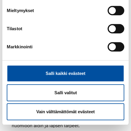
fysioterapeutin antama todistus.
Mieltymykset
Lääkärintodistukseen merkitty
hedelmöityshoidoista aiheutuva työkyvyttömyys
oikeuttaa palkalliseen sairauspoissaoloon.
Tilastot
Perhevapaat ja oikeus poissaoloon
Markkinointi
Jos raskaus päättyy ennenaikaisesti 154
raskauspäivän jälkeen, eikä työntekijä ole vielä
hakenut raskausvapaata tai vanhempainvapaata,
Salli kaikki evästeet
maksetaan siitä huolimatta raskausvapaalta tai
vanhempainvapaalta palkkaa.
Salli valitut
Alle 1-vuotiaille 15 minuutin palkallinen imetystauko
yli 6 tunnin työpäivänä. Imetystauolla joko imetetään
lasta tai pumpataan maitoa. Työntekijä ei saa poistua
Vain välttämättömät evästeet
työpaikalta ja esihenkilö päättää ajankohdan ottaen
huomioon äidin ja lapsen tarpeet.