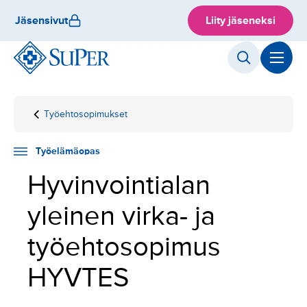
Hyppää
Jäsensivut
Liity jäseneksi
sisältöön
Työehtosopimukset
Etusivu
Työelämäopas
Työsuhdeasiat
HYVTES
Työelämäopas
Hyvinvointialan
yleinen virka- ja
työehtosopimus
HYVTES