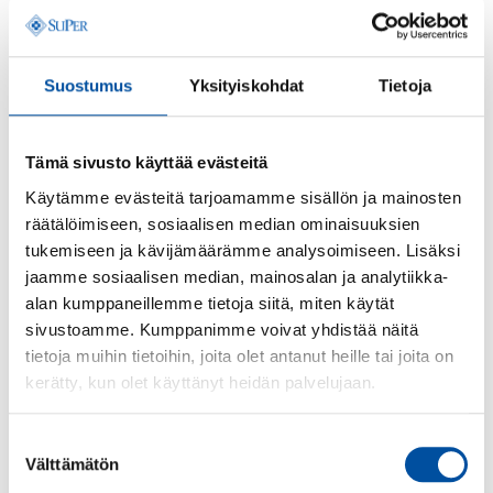
Paikallisesti voidaan sopia
Suostumus
Yksityiskohdat
Tietoja
työajaksi joutuisa ruokailu ja työaikaluvun
mukainen koulutukseen osallistuminen sekä
lääkärin määräämät tutkimukset
Tämä sivusto käyttää evästeitä
työajan ulkopuolella tapahtuvasta matka-ajan
Käytämme evästeitä tarjoamamme sisällön ja mainosten
korvaamisesta
räätälöimiseen, sosiaalisen median ominaisuuksien
tukemiseen ja kävijämäärämme analysoimiseen. Lisäksi
poikkeusluvan mukaisesta (kuten ensihoito)
jaamme sosiaalisen median, mainosalan ja analytiikka-
keskimääräisen säännöllisen viikkotyöajan
alan kumppaneillemme tietoja siitä, miten käytät
ylittämisestä, kun työsuojeluviranomainen on
sivustoamme. Kumppanimme voivat yhdistää näitä
siihen myöntänyt poikkeusluvan.
tietoja muihin tietoihin, joita olet antanut heille tai joita on
kerätty, kun olet käyttänyt heidän palvelujaan.
Palkallinen sairauspoissaolo
Suostumuksen
Poissaoloon oikeuttaa myös muu luotettava tapa,
Välttämätön
valinta
esimerkiksi terveydenhoitajan, sairaanhoitajan tai