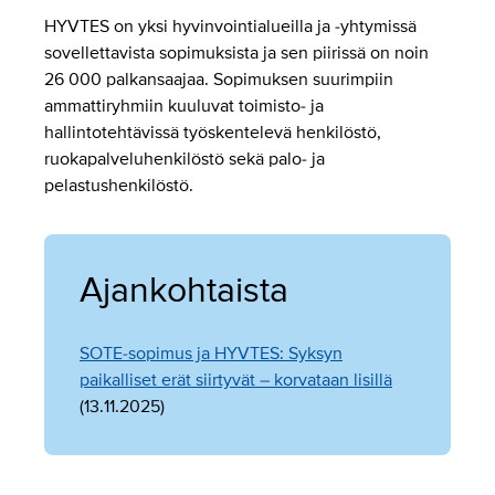
HYVTES on yksi hyvinvointialueilla ja -yhtymissä
sovellettavista sopimuksista ja sen piirissä on noin
26 000 palkansaajaa. Sopimuksen suurimpiin
ammattiryhmiin kuuluvat toimisto- ja
hallintotehtävissä työskentelevä henkilöstö,
ruokapalveluhenkilöstö sekä palo- ja
pelastushenkilöstö.
Ajankohtaista
SOTE-sopimus ja HYVTES: Syksyn
paikalliset erät siirtyvät – korvataan lisillä
(13.11.2025)