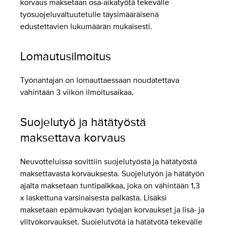
korvaus maksetaan osa-aikatyötä tekevälle
työsuojeluvaltuutetulle täysimääräisenä
edustettavien lukumäärän mukaisesti.
Lomautusilmoitus
Työnantajan on lomauttaessaan noudatettava
vähintään 3 viikon ilmoitusaikaa.
Suojelutyö ja hätätyöstä
maksettava korvaus
Neuvotteluissa sovittiin suojelutyöstä ja hätätyöstä
maksettavasta korvauksesta. Suojelutyön ja hätätyön
ajalta maksetaan tuntipalkkaa, joka on vähintään 1,3
x laskettuna varsinaisesta palkasta. Lisäksi
maksetaan epämukavan työajan korvaukset ja lisä- ja
ylityökorvaukset. Suojelutyötä ja hätätyötä tekevälle