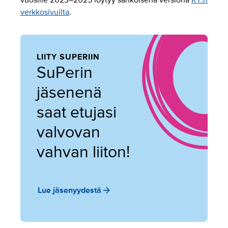
vuosille 2023–2025 löytyy sähköisenä versiona
KT:n
verkkosivuilta
.
LIITY SUPERIIN
SuPerin
jäsenenä
saat etujasi
valvovan
vahvan liiton!
Lue jäsenyydestä