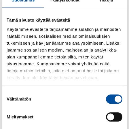
Työnantajalla voi olla ohjeistus lyhyiden
poissaolojen ilmoittamiseen: hyväksytäänkö
terveydenhoitajan/sairaanhoitajan todistus tai saako
Tämä sivusto käyttää evästeitä
työntekijä olla omalla ilmoituksella poissa
esimerkiksi kolme päivää.
Käytämme evästeitä tarjoamamme sisällön ja mainosten
räätälöimiseen, sosiaalisen median ominaisuuksien
Lääkärintodistus
tukemiseen ja kävijämäärämme analysoimiseen. Lisäksi
jaamme sosiaalisen median, mainosalan ja analytiikka-
poissaolosta
alan kumppaneillemme tietoja siitä, miten käytät
sivustoamme. Kumppanimme voivat yhdistää näitä
tietoja muihin tietoihin, joita olet antanut heille tai joita on
Jos ohjeistusta ei ole, työnantaja voi vaatia
kerätty, kun olet käyttänyt heidän palvelujaan.
jokaisesta sairauspoissaolosta lääkärintodistuksen.
Lääkärintodistus on toimitettava sovitulla tavalla
työnantajalle ja mahdollisimman pian.
Suostumuksen
Välttämätön
valinta
Työnantaja voi perustellusta syystä osoittaa
käytettävän lääkärin. Tällöin työnantaja maksaa
Mieltymykset
lääkärintodistuksen hankkimiskustannukset.