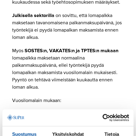
kuukaudessa sekä työehtosopimuksen määräykset.
Julkisella sektorilla
on sovittu, että lomapalkka
maksetaan tavanomaisena palkanmaksupäivänä, jos
työntekijä ei pyydä lomapalkan maksamista ennen
loman alkua.
Myös
SOSTES:n, VAKATES:n ja TPTES:n mukaan
lomapalkka maksetaan normaalina
palkanmaksupäivänä, ellei työntekijä pyydä
lomapalkan maksamista vuosilomalain mukaisesti.
Pyyntö on tehtävä viimeistään kuukautta ennen
loman alkua.
Vuosilomalain mukaan:
Lomapalkka maksetaan ennen loman alkamista.
Jos loma kestää enintään kuusi päivää,
lomapalkka maksetaan tavanomaisena
Suostumus
Yksityiskohdat
Tietoja