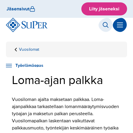
Hyppää
Jäsensivut
Liity jäseneksi
sisältöön
Vuosilomat
Etusivu
Työelämäopas
Työsuhdeasiat
Loma-
ajan
palkka
Työelämäopas
Loma-ajan palkka
Vuosiloman ajalta maksetaan palkkaa. Loma-
ajanpalkkaa tarkastellaan lomanmääräytymisvuoden
työajan ja maksetun palkan perusteella.
Vuosilomapalkan laskentaan vaikuttavat
palkkausmuoto, työntekijän keskimääräinen työaika