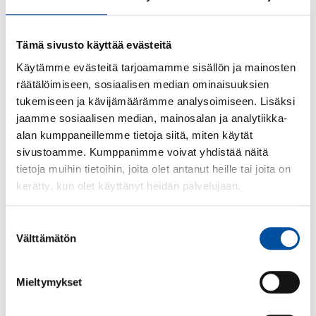
palkanmaksupäivänä.
Työnantajan on annettava työntekijälle laskelma,
Tämä sivusto käyttää evästeitä
josta ilmenevät lomapalkan tai korvauksen suuruus
ja myös sen määräytymisen perusteet.
Käytämme evästeitä tarjoamamme sisällön ja mainosten
räätälöimiseen, sosiaalisen median ominaisuuksien
tukemiseen ja kävijämäärämme analysoimiseen. Lisäksi
Kuukausipalkkaisen vuosilomapalkkaan
jaamme sosiaalisen median, mainosalan ja analytiikka-
lisättävä työaikakorvaus
alan kumppaneillemme tietoja siitä, miten käytät
sivustoamme. Kumppanimme voivat yhdistää näitä
tietoja muihin tietoihin, joita olet antanut heille tai joita on
Työajan muuttuminen kesken
kerätty, kun olet käyttänyt heidän palvelujaan.
lomanmääräytymisvuoden
Suostumuksen
Tuntipalkkainen työntekijä, joka
Välttämätön
valinta
työskentelee vähintään 14 päivää
kuukaudessa
Mieltymykset
Prosenttiperusteinen vuosilomapalkka