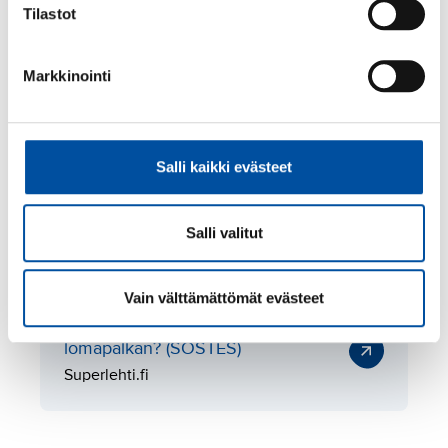
Tilastot
Lomakorvaus
Markkinointi
Työsuhteen päättyessä työntekijälle maksetaan
kaikki pitämättömät vuosilomapäivät ulos
Salli kaikki evästeet
lomakorvauksena.
Lue lisää
Salli valitut
Vain välttämättömät evästeet
Saatko varmasti oikean
lomapalkan? (SOSTES)
Superlehti.fi