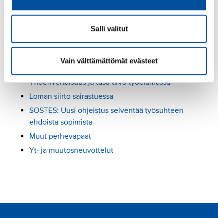
erityisesti julkisella sektorilla tehtävissä, joihin on
vaikea saada tekijöitä. Rekrytointilisä maksetaan
yleensä määräaikaisena.
Salli valitut
Lue seuraavaksi
Vain välttämättömät evästeet
Yhdenvertaisuus ja tasa-arvo työelämässä
Loman siirto sairastuessa
SOSTES: Uusi ohjeistus selventää työsuhteen
ehdoista sopimista
Muut perhevapaat
Yt- ja muutosneuvottelut