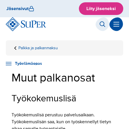
Hyppää
Jäsensivut
Liity jäseneksi
sisältöön
Palkka ja palkanmaksu
Etusivu
Työelämäopas
Työsuhdeasiat
Muut
palkanosat
Työelämäopas
Muut palkanosat
Työkokemuslisä
Työkokemuslisä perustuu palvelusaikaan.
Työkokemuslisän saa, kun on työskennellyt tietyn
aikaa samalle työnantajalle.