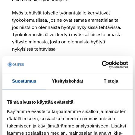
Myös tehtävät toiselle työnantajalle kerryttävät
työkokemuslisää, jos ne ovat samaa ammattialaa tai
jos niistä on olennaista hyötyä nykyisissä tehtävissä.
Työkokemuslisää voi kertyä myös sellaisesta omasta
yritystoiminnasta, josta on olennaista hyötyä
nykyisissä tehtävissä.
Työkokemuslisän kertyminen ja lisän suuruus
vaihtelevat työehtosopimuksittain.
Suostumus
Yksityiskohdat
Tietoja
Julkisella sektorilla
(Sote-sopimus, HYVTES ja
KVTES) työkokemuslisä on
Tämä sivusto käyttää evästeitä
5 vuoden työkokemuksen jälkeen 3 %
Käytämme evästeitä tarjoamamme sisällön ja mainosten
10 vuoden työkokemuksen jälkeen 8 %.
räätälöimiseen, sosiaalisen median ominaisuuksien
Yksityisen sosiaalipalvelualan
(SOSTES)
tukemiseen ja kävijämäärämme analysoimiseen. Lisäksi
työehtosopimuksen mukaan työntekijän peruspalkka
jaamme sosiaalisen median, mainosalan ja analytiikka-